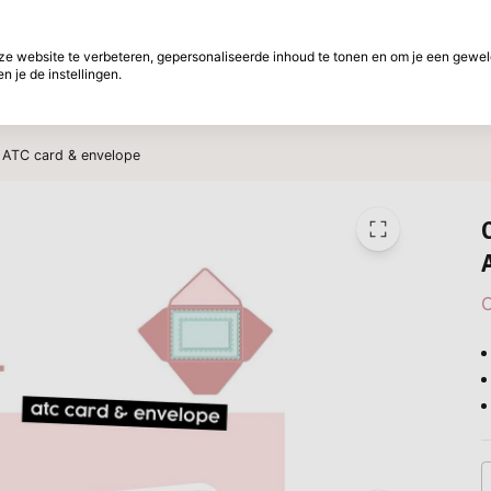
f betalen
30 Dagen retourtermijn
 website te verbeteren, gepersonaliseerde inhoud te tonen en om je een gewel
 je de instellingen.
ht
Merken
Aanbiedingen
Inspiratie
W
e ATC card & envelope
C