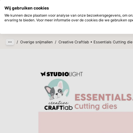
Direct uit voorraad leverbaar
Achtera
Wij gebruiken cookies
Ga naar hoofdinhoud
We kunnen deze plaatsen voor analyse van onze bezoekersgegevens, om onze
ervaring te bieden. Voor meer informatie over de cookies die we gebruiken open
Producten
Nieuw
Verwac
/
Overige snijmallen
/
Creative Craftlab • Essentials Cutting di