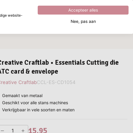
Uitstekend
4.8
uit
5
Accepteer alles
dige website-
Nee, pas aan
aar ben je naar op zoek?
Creative Craftlab • Essentials Cutting die
ATC card & envelope
reative Craftlab
CCL-ES-CD1054
Gemaakt van metaal
Geschikt voor alle stans machines
Verkrijgbaar in vele soorten en maten
15,95