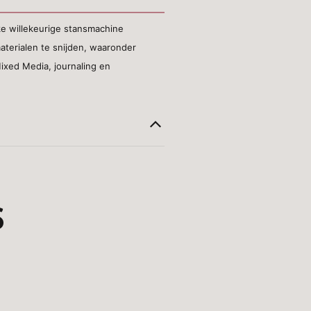
ke willekeurige stansmachine
terialen te snijden, waaronder
ixed Media, journaling en
S