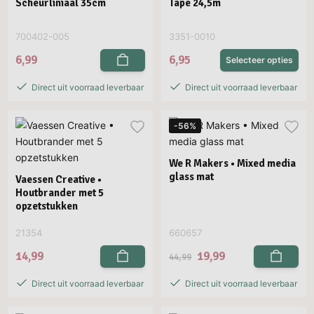
Scheurliniaal 35cm
Tape 24,5m
700402-005
3351-0010
6,99
6,95
Selecteer opties
Direct uit voorraad leverbaar
Direct uit voorraad leverbaar
-56%
We R Makers • Mixed media
glass mat
Vaessen Creative •
Houtbrander met 5
opzetstukken
21354
660657
14,99
19,99
44,99
Direct uit voorraad leverbaar
Direct uit voorraad leverbaar