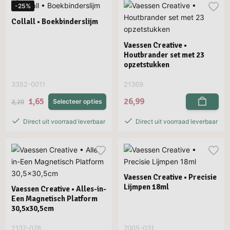
-25%
Collall • Boekbinderslijm
Vaessen Creative •
Houtbrander set met 23
opzetstukken
3352-0011
21369
1,65
26,99
2,20
Selecteer opties
Direct uit voorraad leverbaar
Direct uit voorraad leverbaar
Vaessen Creative • Precisie
Lijmpen 18ml
Vaessen Creative • Alles-in-
Een Magnetisch Platform
30,5x30,5cm
2137-078
7005-031