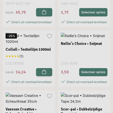
19-PT-MTC-10P
3351-0002
45,76
1,75
50,84
Selecteer opties
Direct uit voorraad leverbaar
Direct uit voorraad leverbaar
-25%
Nellie's Choice • Snijmat
Collall • Textiellijm 1000ml
COLTX1000
3331-0018
14,24
3,50
18,99
Selecteer opties
Direct uit voorraad leverbaar
Direct uit voorraad leverbaar
Vaessen Creative •
Scor-pal • Dubbelzijdige