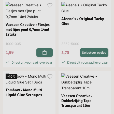
Aleene's • Original Tacky
Glue
Vaessen Creative • Flesjes
met fijne punt 0,7mm 14ml
2stuks
1009-005
3352-5000
1,99
2,75
Selecteer opties
Direct uit voorraad leverbaar
Direct uit voorraad leverbaar
-10%
Tombow • Mono Multi
Liquid Glue Set 10pcs
Vaessen Creative •
Dubbelzijdig Tape
Transparant 10m