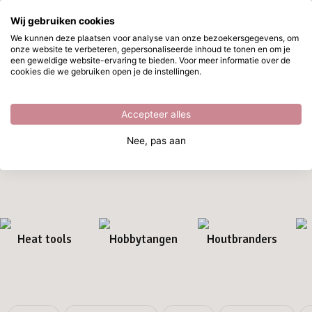
Wij gebruiken cookies
Ga naar hoofdinhoud
We kunnen deze plaatsen voor analyse van onze bezoekersgegevens, om
onze website te verbeteren, gepersonaliseerde inhoud te tonen en om je
Hobbygereedschap
Direct uit voorraad leverbaar
een geweldige website-ervaring te bieden. Voor meer informatie over de
cookies die we gebruiken open je de instellingen.
Home
/
Hobbygereedschap
Hobbygereedschap
Accepteer alles
Kwalitatief
hobbygereedschap
is onmisbaar voor elke hobbyist.
Nee, pas aan
Of het nu gaat om schilderen, scrapbooking, kaarten maken of
naaien, bij iedere hobby horen een aantal essentiële tools.
Heat tools
Hobbytangen
Houtbranders