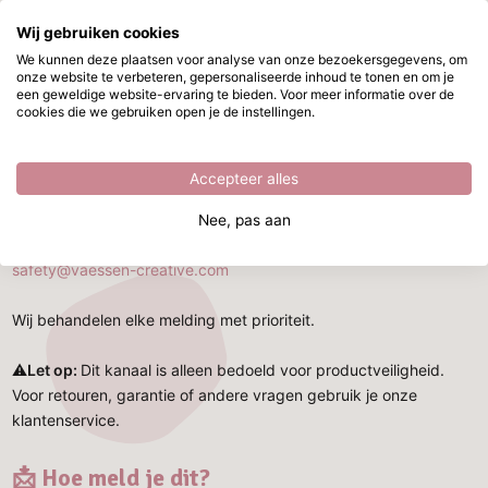
Wij gebruiken cookies
Ga naar hoofdinhoud
We kunnen deze plaatsen voor analyse van onze bezoekersgegevens, om
onze website te verbeteren, gepersonaliseerde inhoud te tonen en om je
Productveiligheid en meldingen
Direct uit voorraad leverbaar
een geweldige website-ervaring te bieden. Voor meer informatie over de
cookies die we gebruiken open je de instellingen.
Productveiligheid en meldingen
Accepteer alles
Heb je een mogelijk veiligheidsprobleem met een product dat je
Nee, pas aan
bij ons hebt gekocht? Meld dit direct via e-mail:
safety@vaessen-creative.com
Wij behandelen elke melding met prioriteit.
⚠️
⁠Let op:
Dit kanaal is alleen bedoeld voor productveiligheid.
Voor retouren, garantie of andere vragen gebruik je onze
klantenservice.
📩 Hoe meld je dit?