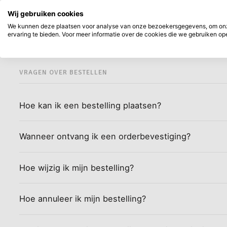
Direct uit voorraad leverbaar
Achtera
Zoeken...
Wij gebruiken cookies
Bestellen
Klantenservice
Ga naar hoofdinhoud
We kunnen deze plaatsen voor analyse van onze bezoekersgegevens, om onze
Bestelle
ervaring te bieden. Voor meer informatie over de cookies die we gebruiken open
Producten
Nieuw
Verwac
VRAGEN OVER BESTELLEN
Hoe kan ik een bestelling plaatsen?
Wanneer ontvang ik een orderbevestiging?
Hoe wijzig ik mijn bestelling?
Hoe annuleer ik mijn bestelling?