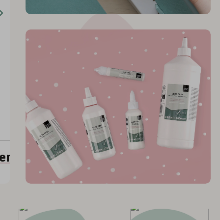
ue
sy
Breng creativiteit tot leven
e