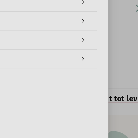
Gl
Ea
waddle & Wheels
Bekijk de gehele collecti