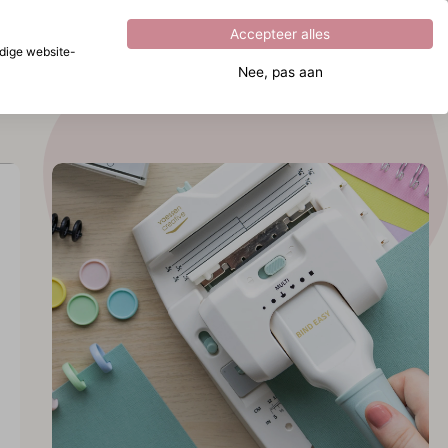
Uitstekend
4.8
uit
5
Accepteer alles
dige website-
Nee, pas aan
tdek
aar ben je naar op zoek?
nd
sy
tdek