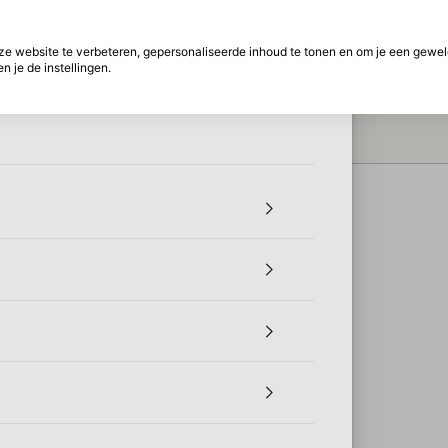
f betalen
30 Dagen retourtermijn
 website te verbeteren, gepersonaliseerde inhoud te tonen en om je een gewel
n
 je de instellingen.
On
ht
Merken
Aanbiedingen
Inspiratie
W
de
Bi
Ea
On
de