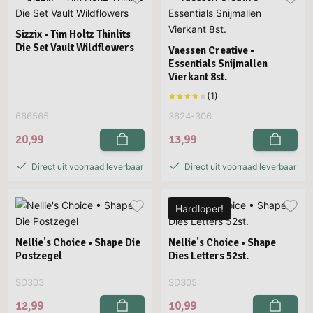
Sizzix • Tim Holtz Thinlits
Die Set Vault Wildflowers
Vaessen Creative •
Essentials Snijmallen
Vierkant 8st.
666565
3624-306
20,99
13,99
Direct uit voorraad leverbaar
Direct uit voorraad leverbaar
Hardloper!
Nellie's Choice • Shape Die
Nellie's Choice • Shape
Postzegel
Dies Letters 52st.
SD303
SD305
12,99
10,99