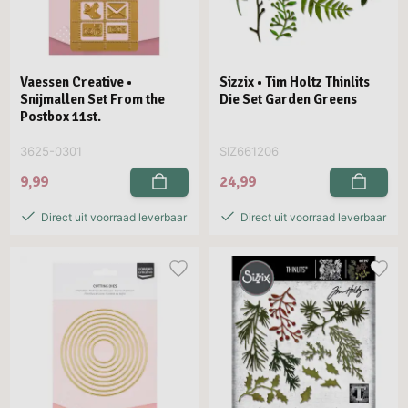
Vaessen Creative •
Sizzix • Tim Holtz Thinlits
Snijmallen Set From the
Die Set Garden Greens
Postbox 11st.
3625-0301
SIZ661206
9,99
24,99
Direct uit voorraad leverbaar
Direct uit voorraad leverbaar