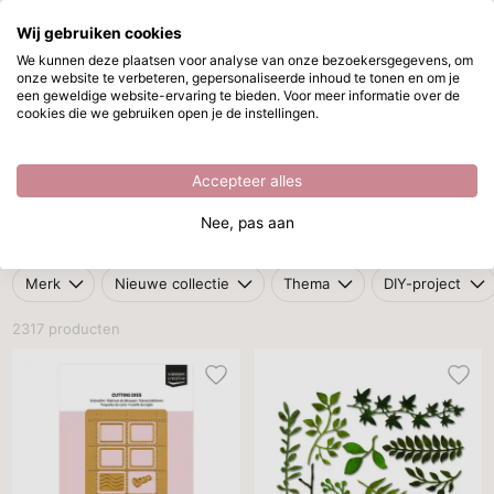
Wij gebruiken cookies
Ga naar hoofdinhoud
We kunnen deze plaatsen voor analyse van onze bezoekersgegevens, om
onze website te verbeteren, gepersonaliseerde inhoud te tonen en om je
Overige snijmallen
Direct uit voorraad leverbaar
een geweldige website-ervaring te bieden. Voor meer informatie over de
cookies die we gebruiken open je de instellingen.
/
Snijmallen
/
Overige snijmallen
Overige snijmallen
Accepteer alles
In
overige snijmallen
vind je een breed aanbod aan unieke
Nee, pas aan
designs. Perfect voor elke creatieve toepassing!
Merk
Nieuwe collectie
Thema
DIY-project
2317 producten