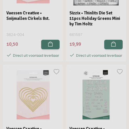
Vaessen Creative •
Sizzix • Thinlits Die Set
Snijmallen Cirkels 8st.
11pcs Holiday Greens Mini
by Tim Holtz
3624-004
661597
10,50
19,99
Direct uit voorraad leverbaar
Direct uit voorraad leverbaar
Vaessen Creative •
Vaessen Creative •