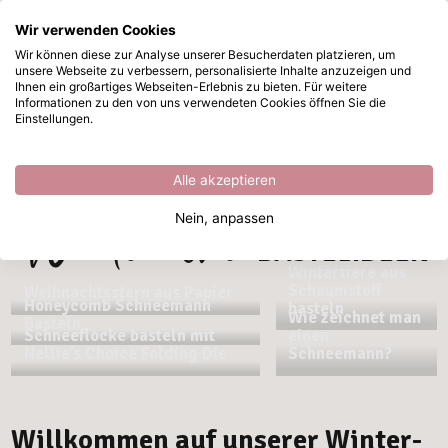
Wir verwenden Cookies
Zum Hauptinhalt springen
Wir können diese zur Analyse unserer Besucherdaten platzieren, um
unsere Webseite zu verbessern, personalisierte Inhalte anzuzeigen und
Sofort ab Lager lieferbar
Ihnen ein großartiges Webseiten-Erlebnis zu bieten. Für weitere
Informationen zu den von uns verwendeten Cookies öffnen Sie die
Winter is the perfect season to get creative. With cosy DIY projects,
Einstellungen.
warm materials and atmospheric ideas, you can turn the colder
months into something special. We provide the inspiration and
products, you bring the
crafting
.
Alle akzeptieren
Winterliche
Nein, anpassen
BASTELIDEEN
Wintertiere aus
Schaumstoff
Weihnachtsstern aus Papier
Honeycomb Schneemann
basteln
Wie zeichnet man
Basteln
Schneeflocke basteln mit
einen
Nellie’s Choice Folding Die
Schneemann?
Willkommen auf unserer Winter-