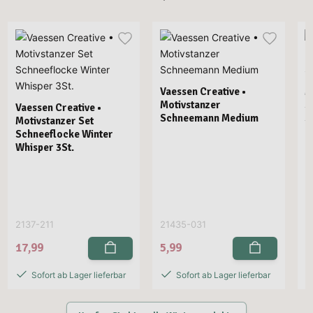
Vaessen Creative •
M
Motivstanzer
S
Vaessen Creative •
Schneemann Medium
S
Motivstanzer Set
Schneeflocke Winter
Whisper 3St.
P
2137-211
21435-031
3
17,99
5,99
Sofort ab Lager lieferbar
Sofort ab Lager lieferbar