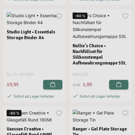
-60 %
Studio Light • Essentials
Storage Binder A4
Nellie's Choice •
Nachfüllset für
Silikonstempel
Aufbewahrungsmappe 5St.
SL-TO-STOR01
WIPL001
19,95
1,00
2,50
Sofort ab Lager lieferbar
Sofort ab Lager lieferbar
-60 %
Vaessen Creative •
Ranger • Gel Plate Storage
Glasgefäß Rund 190Ml
Tin