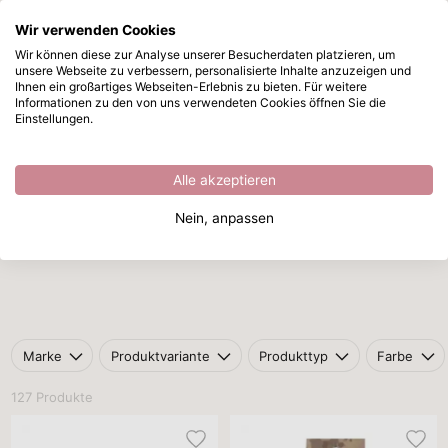
Wir verwenden Cookies
Zum Hauptinhalt springen
Wir können diese zur Analyse unserer Besucherdaten platzieren, um
unsere Webseite zu verbessern, personalisierte Inhalte anzuzeigen und
Aufbewahrung und Organisation
Sofort ab Lager lieferbar
Ihnen ein großartiges Webseiten-Erlebnis zu bieten. Für weitere
Informationen zu den von uns verwendeten Cookies öffnen Sie die
Startseite
/
Aufbewahrung und Organisation
Einstellungen.
Aufbewahrung und Organisation
Alle akzeptieren
Nein, anpassen
Alben
Organisation
Aufbewahrung
Au
Marke
Produktvariante
Produkttyp
Farbe
127 Produkte