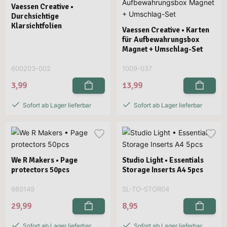
Vaessen Creative •
Durchsichtige
Klarsichtfolien
Vaessen Creative • Karten
für Aufbewahrungsbox
Magnet + Umschlag-Set
600203-002
1009-037
3,99
13,99
Sofort ab Lager lieferbar
Sofort ab Lager lieferbar
We R Makers • Page
Studio Light • Essentials
protectors 50pcs
Storage Inserts A4 5pcs
660149
SL-TO-STOR04
29,99
8,95
Sofort ab Lager lieferbar
Sofort ab Lager lieferbar