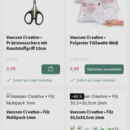
Vaessen Creative •
Vaessen Creative •
Präzisionsschere mit
Polyester Füllwatte Weiβ
Kunststoffgriff 10cm
26243
3360-0001
3,99
5,99
Optionen auswählen
Sofort ab Lager lieferbar
Sofort ab Lager lieferbar
-60 %
Vaessen Creative • Filz
Vaessen Creative • Filz
Multipack 1mm
30,5x30,5cm 2mm
+
12