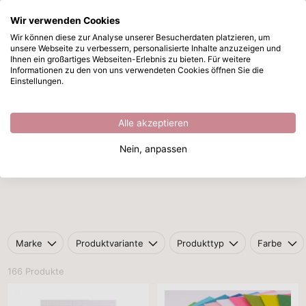
Wir verwenden Cookies
Zum Hauptinhalt springen
Wir können diese zur Analyse unserer Besucherdaten platzieren, um
unsere Webseite zu verbessern, personalisierte Inhalte anzuzeigen und
Textilien
Sofort ab Lager lieferbar
Ihnen ein großartiges Webseiten-Erlebnis zu bieten. Für weitere
Informationen zu den von uns verwendeten Cookies öffnen Sie die
Startseite
/
Textilien
Einstellungen.
Textilien
Alle akzeptieren
Nein, anpassen
Stickrahmen
Kurzwaren
Hotfix
Marke
Produktvariante
Produkttyp
Farbe
166 Produkte