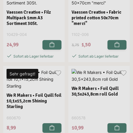
Vaessen Creative • Filz
Vaessen Creative • Fabric
Multipack 1mm A3
printed cotton 50x70cm
Sortiment 30St.
"merci"
10429-004
1102-006
24,99
1,50
3,75
Sofort ab Lager lieferbar
Sofort ab Lager lieferbar
Sehr gefragt!
We R Makers • Foil Quill
30,5x243,8cm roll Gold
We R Makers • Foil Quill foil
10,1x15,2cm Shining
Starling
660670
660578
8,99
10,99