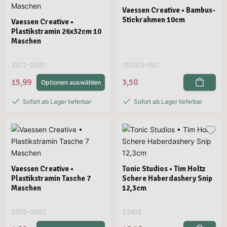
Vaessen Creative • Bambus-
Stickrahmen 10cm
Vaessen Creative •
Plastikstramin 26x32cm 10
Maschen
3372-0007
701003-001
15,99
3,50
Optionen auswählen
Sofort ab Lager lieferbar
Sofort ab Lager lieferbar
Vaessen Creative •
Tonic Studios • Tim Holtz
Plastikstramin Tasche 7
Schere Haberdashery Snip
Maschen
12,3cm
3372-0002
2342E