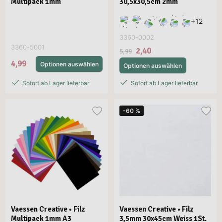
Multipack 1mm
30,5x30,5cm 2mm
+
12
3360-0002
3360-5001
2,40
5,99
4,99
Optionen auswählen
Optionen auswählen
Sofort ab Lager lieferbar
Sofort ab Lager lieferbar
-60 %
Vaessen Creative • Filz
Vaessen Creative • Filz
Multipack 1mm A3
3,5mm 30x45cm Weiss 1St.