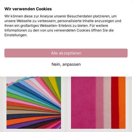
Wir verwenden Cookies
Zum Hauptinhalt springen
Wir können diese zur Analyse unserer Besucherdaten platzieren, um
unsere Webseite zu verbessern, personalisierte Inhalte anzuzeigen und
Filz
Sofort ab Lager lieferbar
Ihnen ein großartiges Webseiten-Erlebnis zu bieten. Für weitere
Informationen zu den von uns verwendeten Cookies öffnen Sie die
Startseite
/
Textilien
/
Filz
Einstellungen.
Filz
Alle akzeptieren
Marke
DIY-Projekt
Farbe
Sortieren nach
Nein, anpassen
22 Produkte