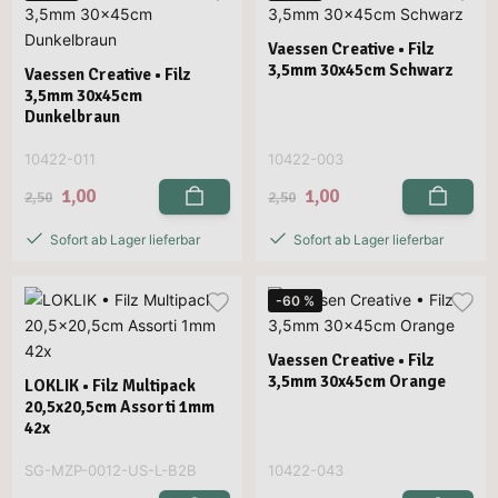
Vaessen Creative • Filz
3,5mm 30x45cm Schwarz
Vaessen Creative • Filz
3,5mm 30x45cm
Dunkelbraun
10422-011
10422-003
1,00
1,00
2,50
2,50
Sofort ab Lager lieferbar
Sofort ab Lager lieferbar
-60 %
Vaessen Creative • Filz
3,5mm 30x45cm Orange
LOKLIK • Filz Multipack
20,5x20,5cm Assorti 1mm
42x
SG-MZP-0012-US-L-B2B
10422-043