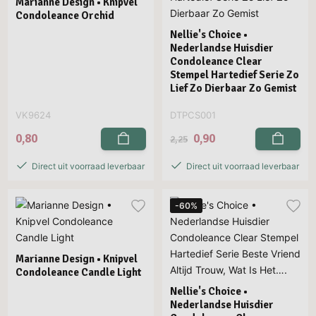
Marianne Design • Knipvel
Condoleance Orchid
Nellie's Choice •
Nederlandse Huisdier
Condoleance Clear
Stempel Hartedief Serie Zo
Lief Zo Dierbaar Zo Gemist
VK9624
DTPCS001
0,80
0,90
2,25
Direct uit voorraad leverbaar
Direct uit voorraad leverbaar
-60%
Marianne Design • Knipvel
Condoleance Candle Light
Nellie's Choice •
Nederlandse Huisdier