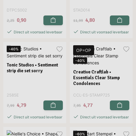
DTPCS002
STAD014
0,90
4,80
2,25
11,99
Direct uit voorraad leverbaar
Direct uit voorraad leverbaar
-40%
OP=OP
-40%
Tonic Studios • Sentiment
strip die set sorry
Creative Craftlab •
Essentials Clear Stamp
Condolences
2585E
CCL-ES-STAMP725
4,79
4,77
7,99
7,95
Direct uit voorraad leverbaar
Direct uit voorraad leverbaar
-60%