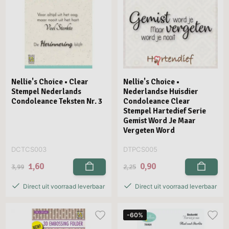
Nellie's Choice • Clear
Nellie's Choice •
Stempel Nederlands
Nederlandse Huisdier
Condoleance Teksten Nr. 3
Condoleance Clear
Stempel Hartedief Serie
Gemist Word Je Maar
Vergeten Word
DCTCS003
DTPCS005
1,60
0,90
3,99
2,25
Direct uit voorraad leverbaar
Direct uit voorraad leverbaar
-60%