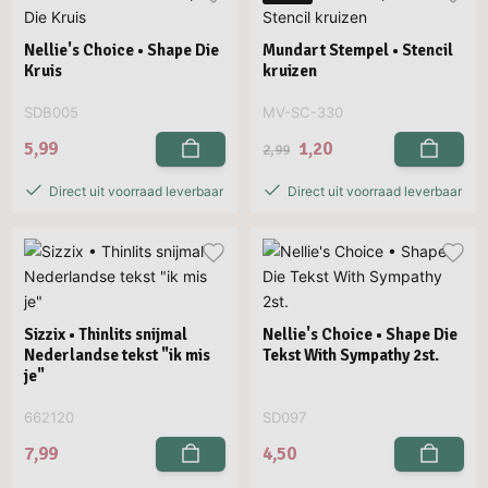
Nellie's Choice • Shape Die
Mundart Stempel • Stencil
Kruis
kruizen
SDB005
MV-SC-330
5,99
1,20
2,99
Direct uit voorraad leverbaar
Direct uit voorraad leverbaar
Sizzix • Thinlits snijmal
Nellie's Choice • Shape Die
Nederlandse tekst "ik mis
Tekst With Sympathy 2st.
je"
662120
SD097
7,99
4,50