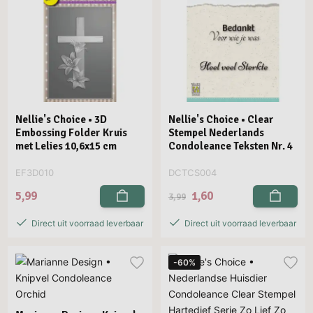
Nellie's Choice • 3D
Nellie's Choice • Clear
Embossing Folder Kruis
Stempel Nederlands
met Lelies 10,6x15 cm
Condoleance Teksten Nr. 4
EF3D010
DCTCS004
5,99
1,60
3,99
Direct uit voorraad leverbaar
Direct uit voorraad leverbaar
-60%