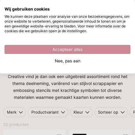
Wij gebruiken cookies
Ga naar hoofdinhoud
We kunnen deze plaatsen voor analyse van onze bezoekersgegevens, om
onze website te verbeteren, gepersonaliseerde inhoud te tonen en om je
Deelneming
Direct uit voorraad leverbaar
een geweldige website-ervaring te bieden. Voor meer informatie over de
cookies die we gebruiken open je de instellingen.
Home
/
Thema's
/
Deelneming
Deelneming
Accepteer alles
Een overlijden is altijd een moeilijk moment voor dierbaren en
Nee, pas aan
andere betrokkenen. Voor hen is het dan wel zo fijn om een
persoonlijke deelnemingskaart te ontvangen. Bij Vaessen
Creative vind je dan ook een uitgebreid assortiment rond het
thema deelneming, variërend van stijlvol scrappapier en
embossing stencils met krachtige symbolen tot diverse
materialen waarmee gemaakt kaarten kunnen worden.
Merk
Productvariant
Kleur
Sorteer op
22 producten