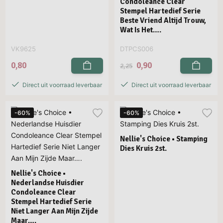
Condoleance Clear
Stempel Hartedief Serie
Beste Vriend Altijd Trouw,
Wat Is Het….
VK9625
DTPCS006
0,80
0,90
2,25
Direct uit voorraad leverbaar
Direct uit voorraad leverbaar
-60%
-60%
Nellie's Choice • Stamping
Dies Kruis 2st.
Nellie's Choice •
Nederlandse Huisdier
Condoleance Clear
Stempel Hartedief Serie
Niet Langer Aan Mijn Zijde
Maar….