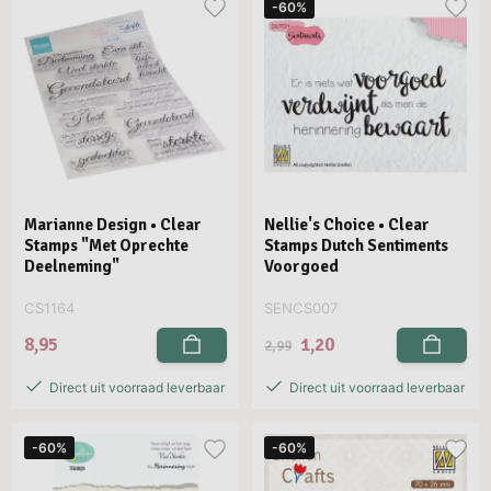
-60%
Marianne Design • Clear
Nellie's Choice • Clear
Stamps "Met Oprechte
Stamps Dutch Sentiments
Deelneming"
Voorgoed
CS1164
SENCS007
8,95
1,20
2,99
Direct uit voorraad leverbaar
Direct uit voorraad leverbaar
-60%
-60%