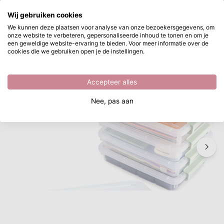
Waar ben je naar op zoek?
Wij gebruiken cookies
Ga naar hoofdinhoud
We kunnen deze plaatsen voor analyse van onze bezoekersgegevens, om
onze website te verbeteren, gepersonaliseerde inhoud te tonen en om je
Vaessen Creative • Opbergbox Stapelbaar
Direct uit voorraad leverbaar
een geweldige website-ervaring te bieden. Voor meer informatie over de
cookies die we gebruiken open je de instellingen.
/
Vaessen Creative
/
Vaessen Creative • Opbergbox Stapelbaar
Accepteer alles
Nee, pas aan