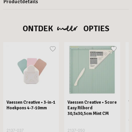
Productdetails
meer
ONTDEK
OPTIES
Vaessen Creative • 3-in-1
Vaessen Creative • Score
V
Hoekpons 4-7-10mm
Easy Rilbord
P
30,5x30,5cm Mint CM
R
M
2137-037
2137-050
2