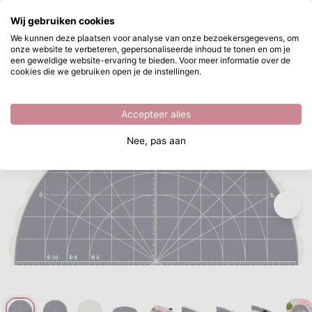
Waar ben je naar op zoek?
Wij gebruiken cookies
Ga naar hoofdinhoud
We kunnen deze plaatsen voor analyse van onze bezoekersgegevens, om
onze website te verbeteren, gepersonaliseerde inhoud te tonen en om je
Vaessen Creative • Roterend Snijplatform ⌀27,3cm
Direct uit voorraad leverbaar
een geweldige website-ervaring te bieden. Voor meer informatie over de
cookies die we gebruiken open je de instellingen.
/
Vaessen Creative
/
Vaessen Creative • Roterend Snijplatform ⌀27,3cm
Accepteer alles
Nee, pas aan