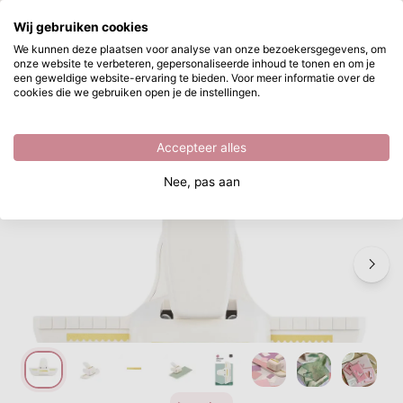
Waar ben je naar op zoek?
Wij gebruiken cookies
Ga naar hoofdinhoud
We kunnen deze plaatsen voor analyse van onze bezoekersgegevens, om
onze website te verbeteren, gepersonaliseerde inhoud te tonen en om je
Vaessen Creative • Randpons Postzegel
Direct uit voorraad leverbaar
een geweldige website-ervaring te bieden. Voor meer informatie over de
cookies die we gebruiken open je de instellingen.
/
Vaessen Creative
/
Vaessen Creative • Randpons Postzegel
Accepteer alles
Nee, pas aan