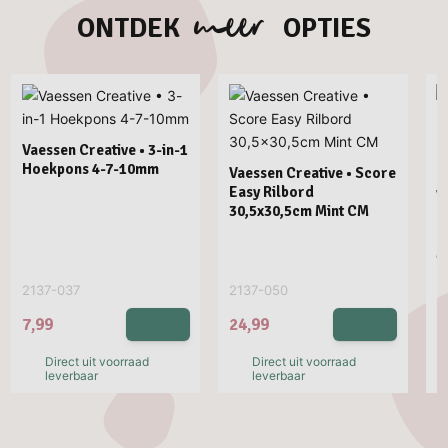
meer
ONTDEK
OPTIES
Vaessen Creative • 3-in-1
Hoekpons 4-7-10mm
Vaessen Creative • Score
Easy Rilbord
V
30,5x30,5cm Mint CM
P
R
M
2137-037
2137-050
2
7,99
24,99
2
Direct uit voorraad
Direct uit voorraad
leverbaar
leverbaar