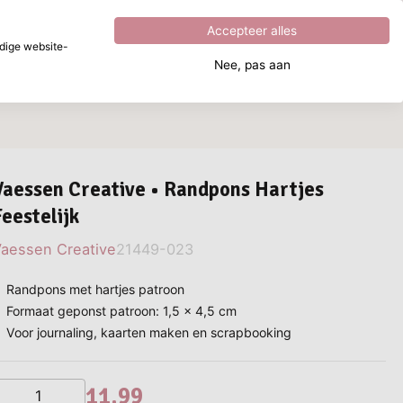
Uitstekend
4.8
uit
5
Accepteer alles
dige website-
Nee, pas aan
aar ben je naar op zoek?
Vaessen Creative • Randpons Hartjes
Feestelijk
aessen Creative
21449-023
Randpons met hartjes patroon
Formaat geponst patroon: 1,5 x 4,5 cm
Voor journaling, kaarten maken en scrapbooking
11,99