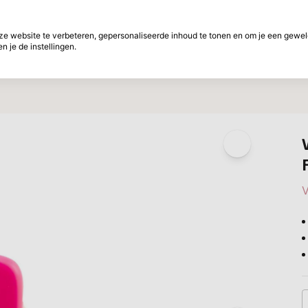
f betalen
30 Dagen retourtermijn
 website te verbeteren, gepersonaliseerde inhoud te tonen en om je een gewel
 je de instellingen.
ht
Merken
Aanbiedingen
Inspiratie
W
V