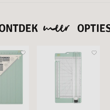
meer
ONTDEK
OPTIE