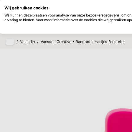
Direct uit voorraad leverbaar
Achtera
Wij gebruiken cookies
Ga naar hoofdinhoud
We kunnen deze plaatsen voor analyse van onze bezoekersgegevens, om onze
ervaring te bieden. Voor meer informatie over de cookies die we gebruiken open
Producten
Nieuw
Verwac
/
Valentijn
/
Vaessen Creative • Randpons Hartjes Feestelijk