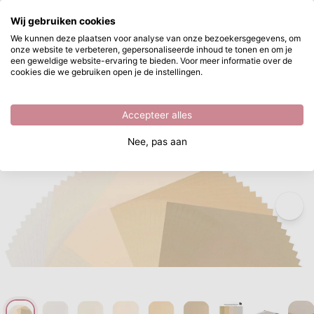
Waar ben je naar op zoek?
Wij gebruiken cookies
Ga naar hoofdinhoud
We kunnen deze plaatsen voor analyse van onze bezoekersgegevens, om
onze website te verbeteren, gepersonaliseerde inhoud te tonen en om je
Vaessen Creative • Kraftkleurig Cardstock Papier Glad 200g 30,5x30,5cm 50x
Direct uit voorraad leverbaar
een geweldige website-ervaring te bieden. Voor meer informatie over de
cookies die we gebruiken open je de instellingen.
/
Vaessen Creative
/
Vaessen Creative • Kraftkleurig Cardstock Papier Glad 200g 30,5x30,5cm 50x
Accepteer alles
Nee, pas aan