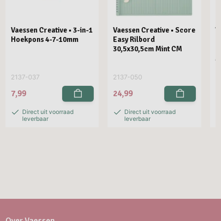
Vaessen Creative • 3-in-1
Vaessen Creative • Score
V
Hoekpons 4-7-10mm
Easy Rilbord
P
30,5x30,5cm Mint CM
R
M
2137-037
2137-050
2
7,99
24,99
2
Direct uit voorraad
Direct uit voorraad
leverbaar
leverbaar
Over Vaessen