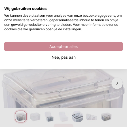
Waar ben je naar op zoek?
Wij gebruiken cookies
Ga naar hoofdinhoud
We kunnen deze plaatsen voor analyse van onze bezoekersgegevens, om
onze website te verbeteren, gepersonaliseerde inhoud te tonen en om je
Vaessen Creative • Kaarten Opbergbox 26,9x23,3x19,3cm
Direct uit voorraad leverbaar
een geweldige website-ervaring te bieden. Voor meer informatie over de
cookies die we gebruiken open je de instellingen.
/
Vaessen Creative
/
Vaessen Creative • Kaarten Opbergbox 26,9x23,3x19,3cm
Accepteer alles
Nee, pas aan