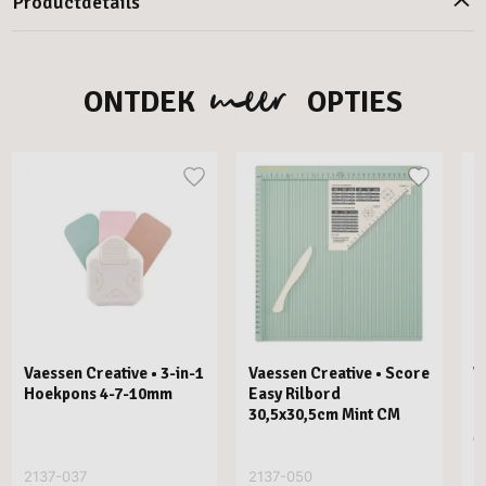
Productdetails
meer
ONTDEK
OPTIES
Vaessen Creative • 3-in-1
Vaessen Creative • Score
V
Hoekpons 4-7-10mm
Easy Rilbord
P
30,5x30,5cm Mint CM
R
M
2137-037
2137-050
2