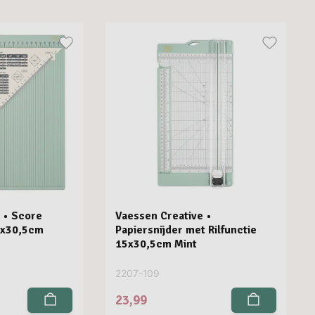
 • Score
Vaessen Creative •
5x30,5cm
Papiersnijder met Rilfunctie
15x30,5cm Mint
2207-109
23,99