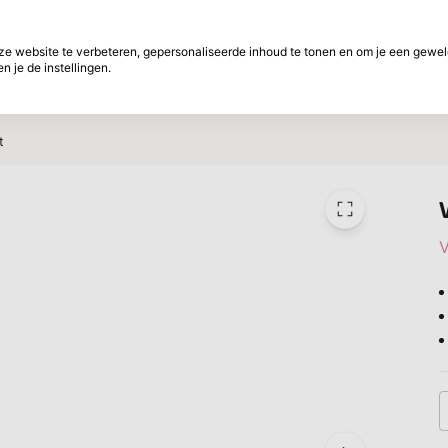
f betalen
30 Dagen retourtermijn
 website te verbeteren, gepersonaliseerde inhoud te tonen en om je een gewel
 je de instellingen.
ht
Merken
Aanbiedingen
Inspiratie
W
t
V