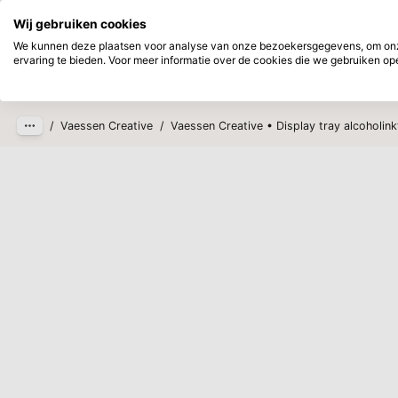
Direct uit voorraad leverbaar
Achtera
Wij gebruiken cookies
Ga naar hoofdinhoud
We kunnen deze plaatsen voor analyse van onze bezoekersgegevens, om onze
ervaring te bieden. Voor meer informatie over de cookies die we gebruiken open
Producten
Nieuw
Verwac
/
Vaessen Creative
/
Vaessen Creative • Display tray alcoholink