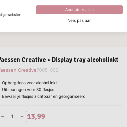
Uitstekend
4.8
uit
5
Accepteer alles
dige website-
Nee, pas aan
aar ben je naar op zoek?
Vaessen Creative • Display tray alcoholinkt
aessen Creative
7005-002
Opbergdoos voor alcohol inkt
Uitsparingen voor 30 flesjes
Bewaar je flesjes zichtbaar en georganiseerd
13,99