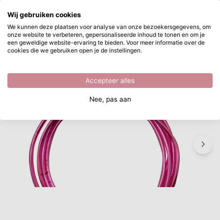
Waar ben je naar op zoek?
Wij gebruiken cookies
Ga naar hoofdinhoud
We kunnen deze plaatsen voor analyse van onze bezoekersgegevens, om
onze website te verbeteren, gepersonaliseerde inhoud te tonen en om je
Vaessen Creative • Koperdraad
Direct uit voorraad leverbaar
een geweldige website-ervaring te bieden. Voor meer informatie over de
cookies die we gebruiken open je de instellingen.
/
Knutselmaterialen
/
Vaessen Creative • Koperdraad
Accepteer alles
Nee, pas aan