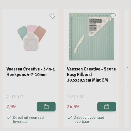
Vaessen Creative • 3-in-1
Vaessen Creative • Score
V
Hoekpons 4-7-10mm
Easy Rilbord
P
30,5x30,5cm Mint CM
R
M
2137-037
2137-050
2
7,99
24,99
2
Direct uit voorraad
Direct uit voorraad
leverbaar
leverbaar