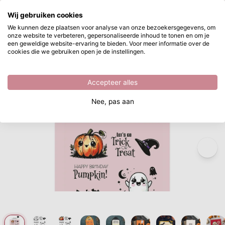
Waar ben je naar op zoek?
Wij gebruiken cookies
Ga naar hoofdinhoud
We kunnen deze plaatsen voor analyse van onze bezoekersgegevens, om
onze website te verbeteren, gepersonaliseerde inhoud te tonen en om je
Vaessen Creative • Clear Stempels Trick or Treat 9st.
Direct uit voorraad leverbaar
een geweldige website-ervaring te bieden. Voor meer informatie over de
cookies die we gebruiken open je de instellingen.
/
Clear stamps
/
Vaessen Creative • Clear Stempels Trick or Treat 9st.
Accepteer alles
Nee, pas aan