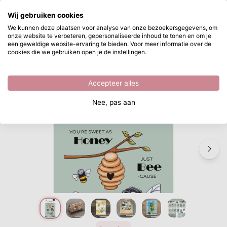
Waar ben je naar op zoek?
Wij gebruiken cookies
Ga naar hoofdinhoud
We kunnen deze plaatsen voor analyse van onze bezoekersgegevens, om
onze website te verbeteren, gepersonaliseerde inhoud te tonen en om je
Vaessen Creative • Clear Stamps by Carla Creates Bee 13st.
Direct uit voorraad leverbaar
een geweldige website-ervaring te bieden. Voor meer informatie over de
cookies die we gebruiken open je de instellingen.
/
Clear stamps
/
Vaessen Creative • Clear Stamps by Carla Creates Bee 13st.
Accepteer alles
Nee, pas aan