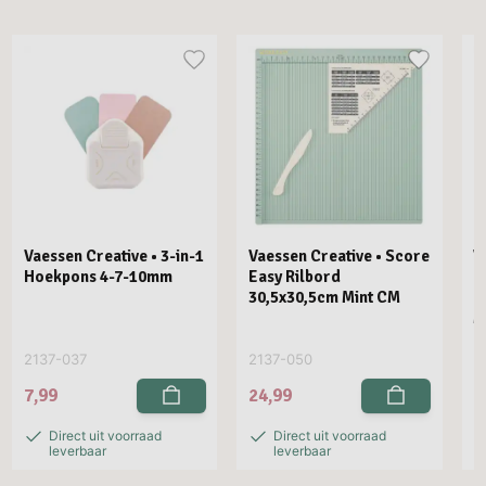
Vaessen Creative • 3-in-1
Vaessen Creative • Score
V
Hoekpons 4-7-10mm
Easy Rilbord
P
30,5x30,5cm Mint CM
R
M
2137-037
2137-050
2
7,99
24,99
2
Direct uit voorraad
Direct uit voorraad
leverbaar
leverbaar