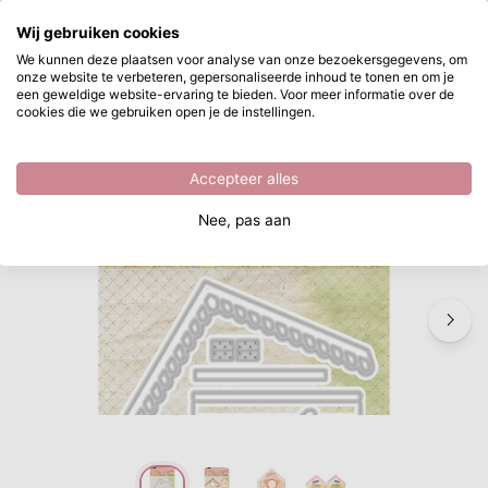
Waar ben je naar op zoek?
Wij gebruiken cookies
Ga naar hoofdinhoud
We kunnen deze plaatsen voor analyse van onze bezoekersgegevens, om
onze website te verbeteren, gepersonaliseerde inhoud te tonen en om je
Studio Light • Spring Meadow Cutting Die House elements
Direct uit voorraad leverbaar
een geweldige website-ervaring te bieden. Voor meer informatie over de
cookies die we gebruiken open je de instellingen.
/
Snijden en embossen
/
Studio Light • Spring Meadow Cutting Die House elements
Accepteer alles
Nee, pas aan