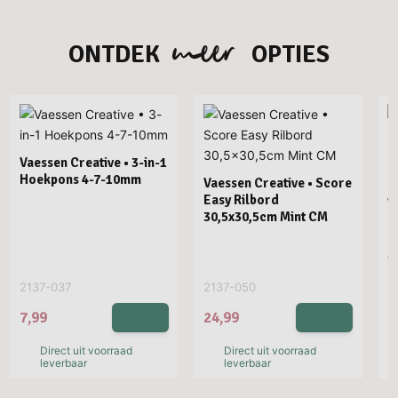
meer
ONTDEK
OPTIES
Vaessen Creative • 3-in-1
Hoekpons 4-7-10mm
Vaessen Creative • Score
Easy Rilbord
V
30,5x30,5cm Mint CM
P
R
M
2137-037
2137-050
2
7,99
24,99
2
Direct uit voorraad
Direct uit voorraad
leverbaar
leverbaar