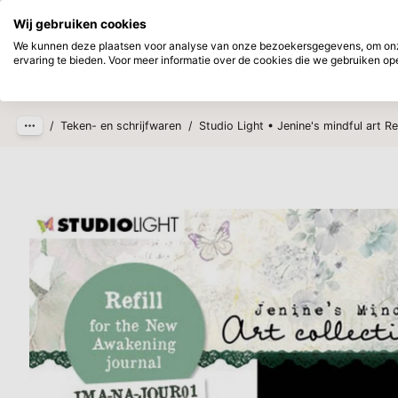
Direct uit voorraad leverbaar
Achtera
Wij gebruiken cookies
Ga naar hoofdinhoud
We kunnen deze plaatsen voor analyse van onze bezoekersgegevens, om onze
ervaring te bieden. Voor meer informatie over de cookies die we gebruiken open
Producten
Nieuw
Verwac
/
Teken- en schrijfwaren
/
Studio Light • Jenine's mindful art R