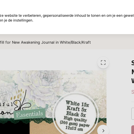
f betalen
30 Dagen retourtermijn
 website te verbeteren, gepersonaliseerde inhoud te tonen en om je een gewel
 je de instellingen.
ht
Merken
Aanbiedingen
Inspiratie
W
efill for New Awakening Journal in White/Black/Kraft
S