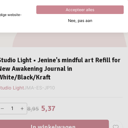
Uitstekend
4.8
uit
5
Accepteer alles
dige website-
Nee, pas aan
aar ben je naar op zoek?
Studio Light • Jenine's mindful art Refill for
New Awakening Journal in
White/Black/Kraft
tudio Light
JMA-ES-JP10
5,37
8,95
In winkelwagen