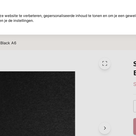
f betalen
30 Dagen retourtermijn
 website te verbeteren, gepersonaliseerde inhoud te tonen en om je een gewel
 je de instellingen.
ht
Merken
Aanbiedingen
Inspiratie
W
 Black A6
S