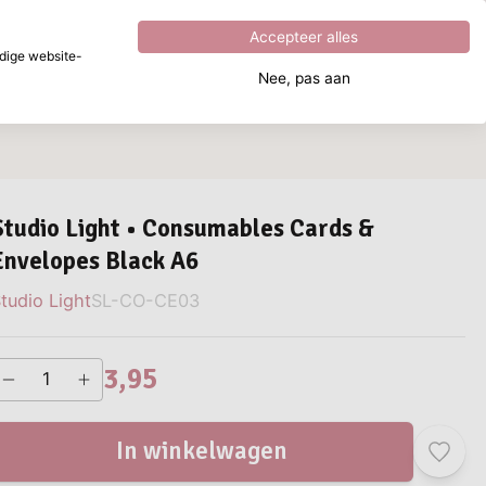
Uitstekend
4.8
uit
5
Accepteer alles
dige website-
Nee, pas aan
aar ben je naar op zoek?
Studio Light • Consumables Cards &
Envelopes Black A6
tudio Light
SL-CO-CE03
3,95
In winkelwagen