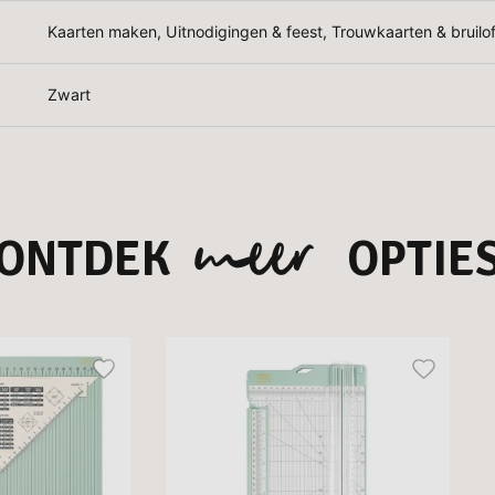
Kaarten maken, Uitnodigingen & feest, Trouwkaarten & bruilof
Zwart
meer
ONTDEK
OPTIE