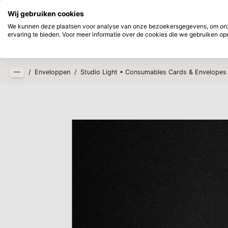
Direct uit voorraad leverbaar
Achtera
Wij gebruiken cookies
Ga naar hoofdinhoud
We kunnen deze plaatsen voor analyse van onze bezoekersgegevens, om onze
ervaring te bieden. Voor meer informatie over de cookies die we gebruiken open
Producten
Nieuw
Verwac
/
Enveloppen
/
Studio Light • Consumables Cards & Envelopes