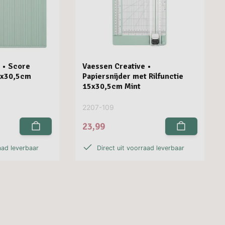
 • Score
Vaessen Creative •
5x30,5cm
Papiersnijder met Rilfunctie
15x30,5cm Mint
2207-109
23,99
aad leverbaar
Direct uit voorraad leverbaar