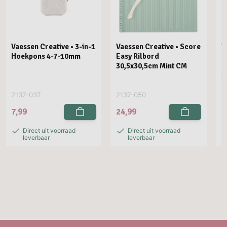
Vaessen Creative • 3-in-1
Vaessen Creative • Score
V
Hoekpons 4-7-10mm
Easy Rilbord
P
30,5x30,5cm Mint CM
R
M
2137-037
2137-050
2
7,99
24,99
2
Direct uit voorraad
Direct uit voorraad
leverbaar
leverbaar