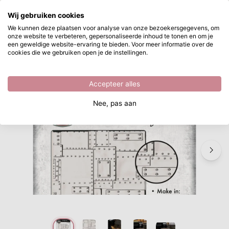
Waar ben je naar op zoek?
Wij gebruiken cookies
Ga naar hoofdinhoud
We kunnen deze plaatsen voor analyse van onze bezoekersgegevens, om
onze website te verbeteren, gepersonaliseerde inhoud te tonen en om je
Sizzix • 3D Texture Fades Embossing Folder Foundry Large/A5 by Tim Holtz
Direct uit voorraad leverbaar
een geweldige website-ervaring te bieden. Voor meer informatie over de
cookies die we gebruiken open je de instellingen.
/
Sizzix Chapter 3 2025
/
Sizzix • 3D Texture Fades Embossing Folder Foundry Large/A5 by Tim Holtz
Accepteer alles
Nee, pas aan