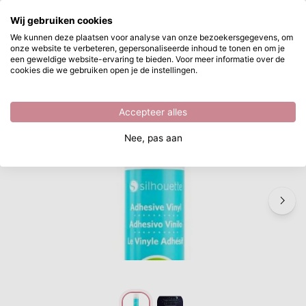
Waar ben je naar op zoek?
Wij gebruiken cookies
Ga naar hoofdinhoud
We kunnen deze plaatsen voor analyse van onze bezoekersgegevens, om
onze website te verbeteren, gepersonaliseerde inhoud te tonen en om je
Silhouette • Verwijderbaar Zelfklevend Vinyl 23x122cm Mat Glow-in-the-Dark
Direct uit voorraad leverbaar
een geweldige website-ervaring te bieden. Voor meer informatie over de
cookies die we gebruiken open je de instellingen.
/
Vinyl
/
Silhouette • Verwijderbaar Zelfklevend Vinyl 23x122cm Mat Glow-in-the-Dark
Accepteer alles
Nee, pas aan