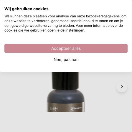
Waar ben je naar op zoek?
Wij gebruiken cookies
Ga naar hoofdinhoud
We kunnen deze plaatsen voor analyse van onze bezoekersgegevens, om
onze website te verbeteren, gepersonaliseerde inhoud te tonen en om je
Ranger • Tim Holtz Mixatives Gunmetal 14ml
Direct uit voorraad leverbaar
een geweldige website-ervaring te bieden. Voor meer informatie over de
cookies die we gebruiken open je de instellingen.
/
Alcohol Inkt
/
Ranger • Tim Holtz Mixatives Gunmetal 14ml
Accepteer alles
Nee, pas aan