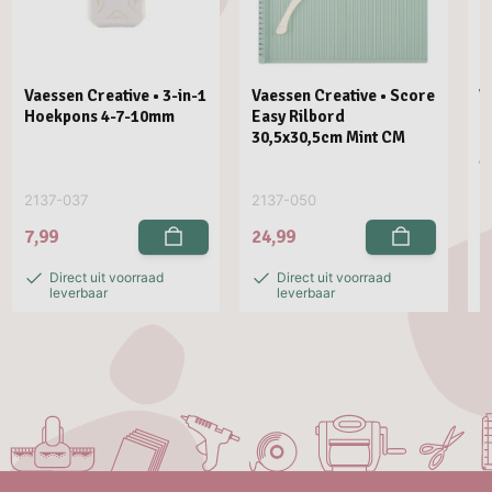
Vaessen Creative • 3-in-1
Vaessen Creative • Score
V
Hoekpons 4-7-10mm
Easy Rilbord
P
30,5x30,5cm Mint CM
R
M
2137-037
2137-050
2
7,99
24,99
2
Direct uit voorraad
Direct uit voorraad
leverbaar
leverbaar