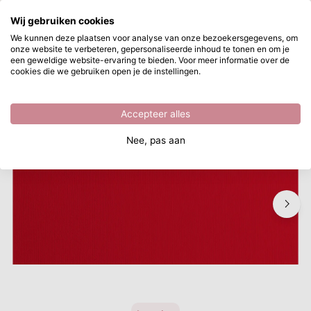
Waar ben je naar op zoek?
Wij gebruiken cookies
Ga naar hoofdinhoud
We kunnen deze plaatsen voor analyse van onze bezoekersgegevens, om
onze website te verbeteren, gepersonaliseerde inhoud te tonen en om je
Vaessen Creative • Cardstock Papier 216g Textuur
Direct uit voorraad leverbaar
een geweldige website-ervaring te bieden. Voor meer informatie over de
cookies die we gebruiken open je de instellingen.
/
Cardstock
/
Vaessen Creative • Cardstock Papier 216g Textuur
Accepteer alles
Nee, pas aan