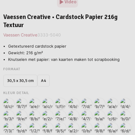
Video
Vaessen Creative • Cardstock Papier 216g
Textuur
Vaessen Creative
3333-5040
Getextureerd cardstock papier
Gewicht: 216 g/m²
Knutselen met papier: van kaarten maken tot scrapbooking
FORMAAT
A4
30,5 x 30,5 cm
KLEUR DETAIL