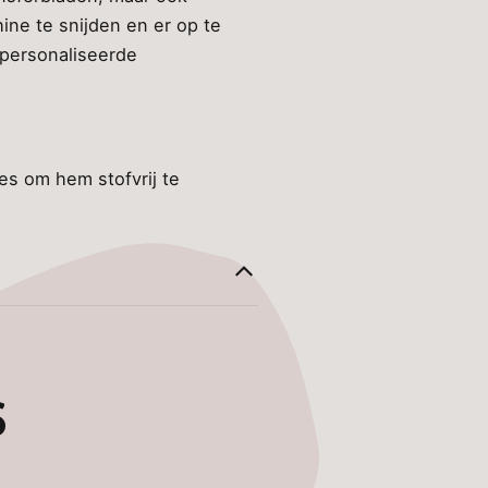
hine te snijden en er op te
gepersonaliseerde
es om hem stofvrij te
S