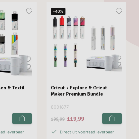
-40%
en & Textil
Cricut • Explore & Cricut
Maker Premium Bundle
8001877
119,99
199,99
aad leverbaar
Direct uit voorraad leverbaar