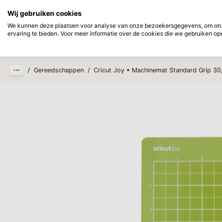
Direct uit voorraad leverbaar
Achtera
Wij gebruiken cookies
Ga naar hoofdinhoud
We kunnen deze plaatsen voor analyse van onze bezoekersgegevens, om onze
ervaring te bieden. Voor meer informatie over de cookies die we gebruiken open
Producten
Nieuw
Verwac
/
Gereedschappen
/
Cricut Joy • Machinemat Standard Grip 3