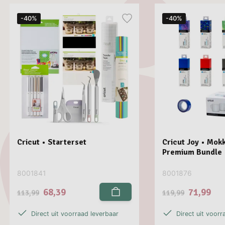
-40%
-40%
Cricut • Starterset
Cricut Joy • Mokk
Premium Bundle
8001841
8001876
68,39
71,99
113,99
119,99
Direct uit voorraad leverbaar
Direct uit voorr