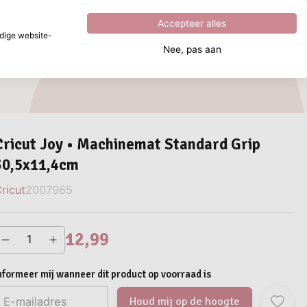
Uitstekend
4.8
uit
5
Accepteer alles
dige website-
Nee, pas aan
aar ben je naar op zoek?
Cricut Joy • Machinemat Standard Grip
30,5x11,4cm
ricut
2007965
12,99
nformeer mij wanneer dit product op voorraad is
Houd mij op de hoogte