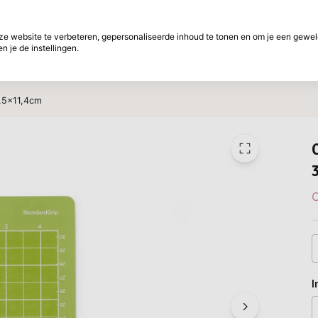
f betalen
30 Dagen retourtermijn
 website te verbeteren, gepersonaliseerde inhoud te tonen en om je een gewel
 je de instellingen.
ht
Merken
Aanbiedingen
Inspiratie
W
0,5x11,4cm
C
I