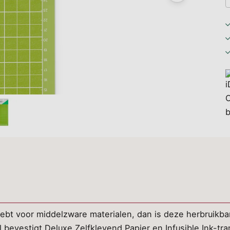
hebt voor middelzware materialen, dan is deze herbruikbar
 bevestigt Deluxe Zelfklevend Papier en Infusible Ink-tr