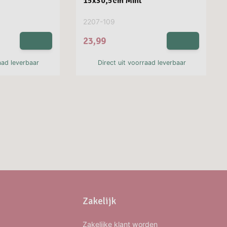
15x30,5cm Mint
2207-109
23,99
aad leverbaar
Direct uit voorraad leverbaar
Zakelijk
Zakelijke klant worden