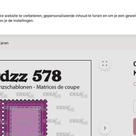
f betalen
30 Dagen retourtermijn
 website te verbeteren, gepersonaliseerde inhoud te tonen en om je een gewel
 je de instellingen.
ht
Merken
Aanbiedingen
Inspiratie
W
Karen
C