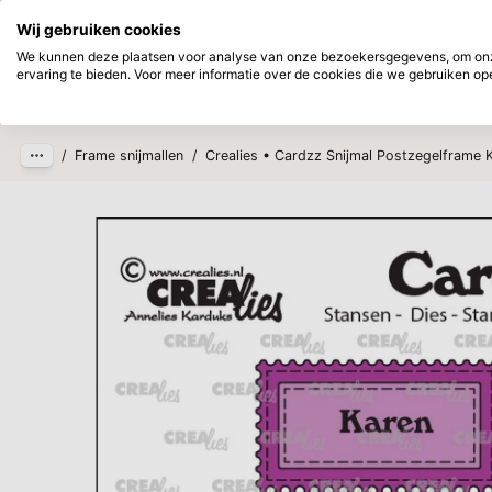
Direct uit voorraad leverbaar
Achtera
Wij gebruiken cookies
Ga naar hoofdinhoud
We kunnen deze plaatsen voor analyse van onze bezoekersgegevens, om onze
ervaring te bieden. Voor meer informatie over de cookies die we gebruiken open
Producten
Nieuw
Verwac
/
Frame snijmallen
/
Crealies • Cardzz Snijmal Postzegelframe 