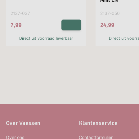
Mint CM
2137-037
2137-050
7,99
24,99
Direct uit voorraad leverbaar
Direct uit voorr
Over Vaessen
Klantenservice
Over ons
Contactformulier