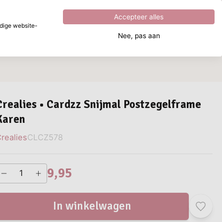
Uitstekend
4.8
uit
5
Accepteer alles
dige website-
Nee, pas aan
aar ben je naar op zoek?
Crealies • Cardzz Snijmal Postzegelframe
Karen
realies
CLCZ578
9,95
In winkelwagen