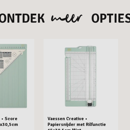
meer
ONTDEK
OPTIE
 • Score
Vaessen Creative •
5x30,5cm
Papiersnijder met Rilfunctie