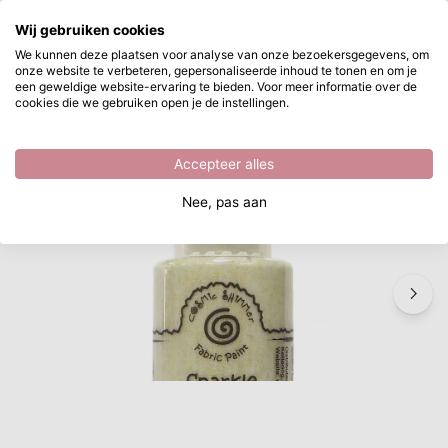
Waar ben je naar op zoek?
Wij gebruiken cookies
Ga naar hoofdinhoud
We kunnen deze plaatsen voor analyse van onze bezoekersgegevens, om
onze website te verbeteren, gepersonaliseerde inhoud te tonen en om je
Cosmic Shimmer • Fabric Paint Sparkle 50ml
Direct uit voorraad leverbaar
een geweldige website-ervaring te bieden. Voor meer informatie over de
cookies die we gebruiken open je de instellingen.
/
Textielverf
/
Cosmic Shimmer • Fabric Paint Sparkle 50ml
Accepteer alles
Nee, pas aan