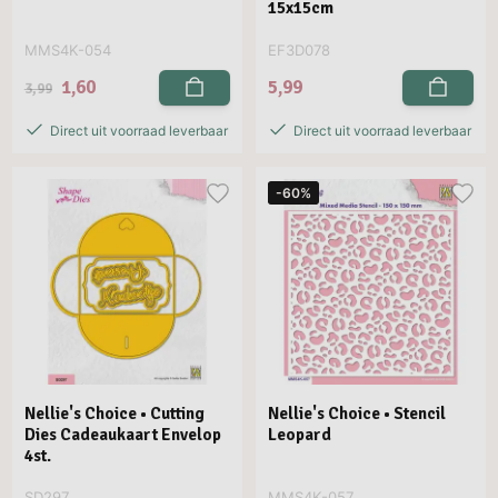
15x15cm
MMS4K-054
EF3D078
1,60
5,99
3,99
Direct uit voorraad leverbaar
Direct uit voorraad leverbaar
-60%
Nellie's Choice • Cutting
Nellie's Choice • Stencil
Dies Cadeaukaart Envelop
Leopard
4st.
SD297
MMS4K-057