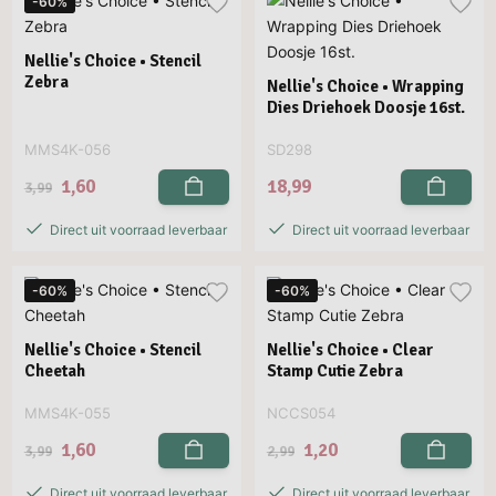
-60%
Nellie's Choice • Stencil
Zebra
Nellie's Choice • Wrapping
Dies Driehoek Doosje 16st.
MMS4K-056
SD298
1,60
18,99
3,99
Direct uit voorraad leverbaar
Direct uit voorraad leverbaar
-60%
-60%
Nellie's Choice • Stencil
Nellie's Choice • Clear
Cheetah
Stamp Cutie Zebra
MMS4K-055
NCCS054
1,60
1,20
3,99
2,99
Direct uit voorraad leverbaar
Direct uit voorraad leverbaar