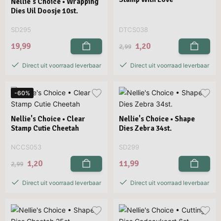
Nellie's Choice • Wrapping
Dies Uil Doosje 10st.
SD295
DTCS038
19,99
1,20
2,99
Direct uit voorraad leverbaar
Direct uit voorraad leverbaar
-60%
Nellie's Choice • Clear
Nellie's Choice • Shape
Stamp Cutie Cheetah
Dies Zebra 34st.
NCCS053
SD299
1,20
11,99
2,99
Direct uit voorraad leverbaar
Direct uit voorraad leverbaar