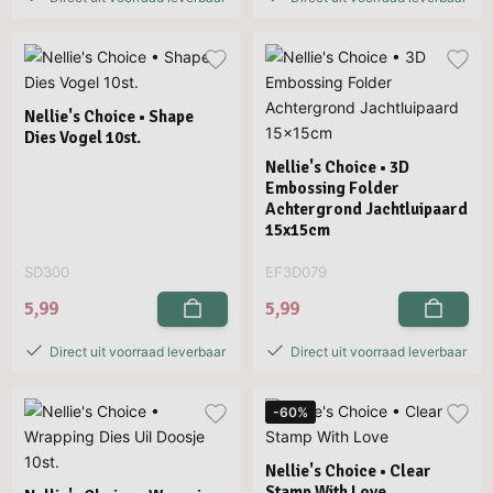
Nellie's Choice • Shape
Dies Vogel 10st.
Nellie's Choice • 3D
Embossing Folder
Achtergrond Jachtluipaard
15x15cm
SD300
EF3D079
5,99
5,99
Direct uit voorraad leverbaar
Direct uit voorraad leverbaar
-60%
Nellie's Choice • Clear
Stamp With Love