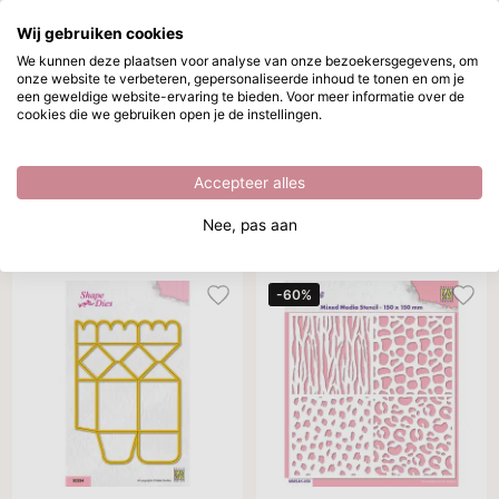
Wij gebruiken cookies
Ga naar hoofdinhoud
We kunnen deze plaatsen voor analyse van onze bezoekersgegevens, om
onze website te verbeteren, gepersonaliseerde inhoud te tonen en om je
Wintersafari
Direct uit voorraad leverbaar
een geweldige website-ervaring te bieden. Voor meer informatie over de
cookies die we gebruiken open je de instellingen.
/
Nellie's Choice
/
Wintersafari
Wintersafari
Accepteer alles
Thema
Kleur
Sorteer op
Per pagina
Alle
Nee, pas aan
20 producten
-60%