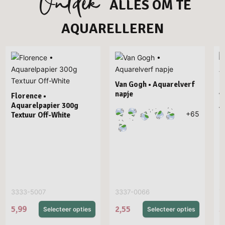
Ontdek
ALLES OM TE
AQUARELLEREN
Van Gogh • Aquarelverf
napje
Florence •
V
Aquarelpapier 300g
A
+
65
Textuur Off-White
B
3333-5007
3337-0066
7
5,99
2,55
5
Selecteer opties
Selecteer opties