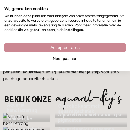
Wij gebruiken cookies
Ga naar hoofdinhoud
We kunnen deze plaatsen voor analyse van onze bezoekersgegevens, om
onze website te verbeteren, gepersonaliseerde inhoud te tonen en om je
Aquarelleren in 4 stappen
Direct uit voorraad leverbaar
een geweldige website-ervaring te bieden. Voor meer informatie over de
cookies die we gebruiken open je de instellingen.
Aquarelleren in 4 stappen
Accepteer alles
Ontdek de wereld van
aquarelleren
en laat je creativiteit
Nee, pas aan
stromen! Of je nu net begint of al ervaring hebt, met de juiste
penselen, aquarelverf en aquarelpapier leer je stap voor stap
prachtige aquareltechnieken.
aquarel-diy’s
BEKIJK ONZE
Aquarel
Cupcake kaart met
handlettering
aquareltechniek
Aquarelleren met natuurlijke
poster
Makkelijke
pigmenten
aquarel
geschenklabels
Aquarelpapier opspannen