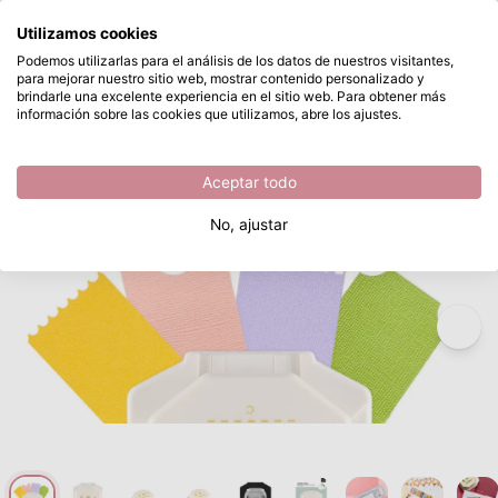
¿Qué estás buscando?
Utilizamos cookies
Saltar al contenido principal
Podemos utilizarlas para el análisis de los datos de nuestros visitantes,
para mejorar nuestro sitio web, mostrar contenido personalizado y
Vaessen Creative • 4-in-1 Perforadora de Esquinas Tickets
Disponible desde stock
brindarle una excelente experiencia en el sitio web. Para obtener más
información sobre las cookies que utilizamos, abre los ajustes.
/
Vaessen Creative
/
Vaessen Creative • 4-in-1 Perforadora de Esquinas
Aceptar todo
No, ajustar