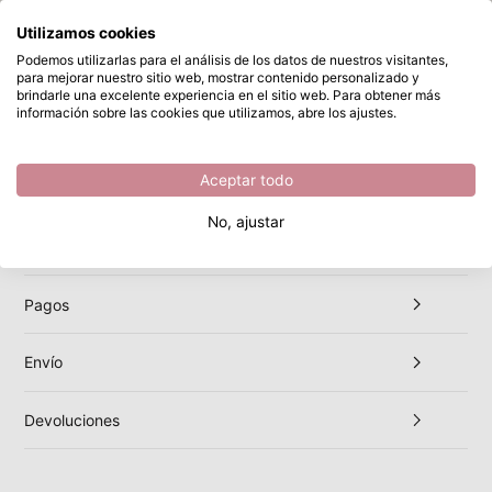
¿Qué estás buscando?
Utilizamos cookies
Saltar al contenido principal
Comercial
Podemos utilizarlas para el análisis de los datos de nuestros visitantes,
Comercial
para mejorar nuestro sitio web, mostrar contenido personalizado y
Buscar...
Disponible desde stock
brindarle una excelente experiencia en el sitio web. Para obtener más
información sobre las cookies que utilizamos, abre los ajustes.
COMERCIAL
Aceptar todo
General
No, ajustar
Pedidos
Pagos
Envío
Box de
Devoluciones
Da vida a tu creatividad
ecesito!
¡Descubre toda la colec