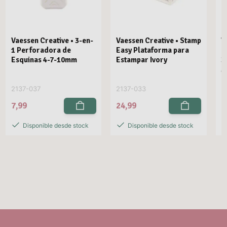
Vaessen Creative • 3-en-
Vaessen Creative • Stamp
V
1 Perforadora de
Easy Plataforma para
E
Esquinas 4-7-10mm
Estampar Ivory
3
M
2137-037
2137-033
2
7,99
24,99
2
Disponible desde stock
Disponible desde stock