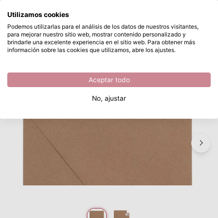
¿Qué estás buscando?
Utilizamos cookies
Saltar al contenido principal
Podemos utilizarlas para el análisis de los datos de nuestros visitantes,
para mejorar nuestro sitio web, mostrar contenido personalizado y
Florence • Sobres 120g 14x14cm Kraft 100x
Disponible desde stock
brindarle una excelente experiencia en el sitio web. Para obtener más
información sobre las cookies que utilizamos, abre los ajustes.
/
Sobres
/
Florence • Sobres 120g 14x14cm Kraft 100x
Aceptar todo
No, ajustar