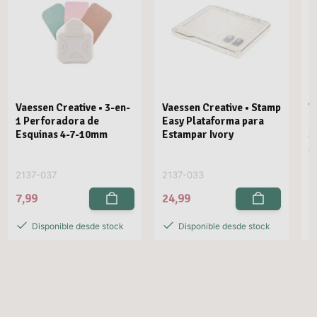
Vaessen Creative • 3-en-
Vaessen Creative • Stamp
V
1 Perforadora de
Easy Plataforma para
E
Esquinas 4-7-10mm
Estampar Ivory
3
M
2137-037
2137-033
2
7,99
24,99
2
Disponible desde stock
Disponible desde stock