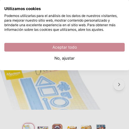
¿Qué estás buscando?
Utilizamos cookies
Saltar al contenido principal
Podemos utilizarlas para el análisis de los datos de nuestros visitantes,
para mejorar nuestro sitio web, mostrar contenido personalizado y
Marianne Design • Creatables Traffic 14 pieces; 56x150mm
Disponible desde stock
brindarle una excelente experiencia en el sitio web. Para obtener más
información sobre las cookies que utilizamos, abre los ajustes.
/
Otros Troqueles de Corte
/
Marianne Design • Creatables Traffic 14 pieces; 56x150mm
Aceptar todo
No, ajustar