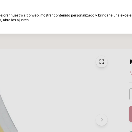
és
30 Días de plazo de devolución
 mejorar nuestro sitio web, mostrar contenido personalizado y brindarle una excel
, abre los ajustes.
amente
Marcas
Promociones
Inspiracion
M