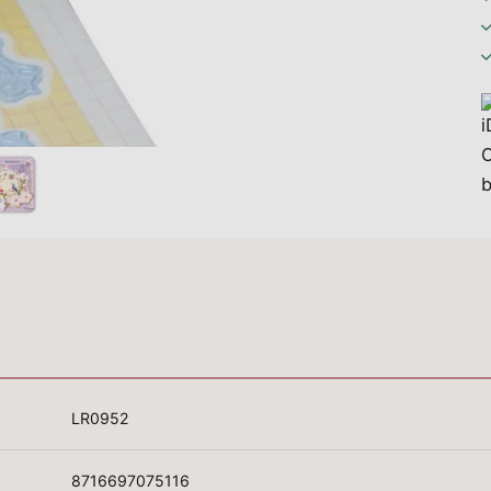
LR0952
8716697075116