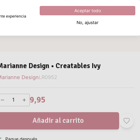
Excelente
4.8
sobre
5
Aceptar todo
ente experiencia
No, ajustar
¿Qué estás buscando?
Marianne Design • Creatables Ivy
arianne Design
LR0952
9,95
Añadir al carrito
Pague después