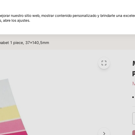
és
30 Días de plazo de devolución
 mejorar nuestro sitio web, mostrar contenido personalizado y brindarle una excel
, abre los ajustes.
amente
Marcas
Promociones
Inspiracion
phabet 1 piece, 37x140,5mm
M