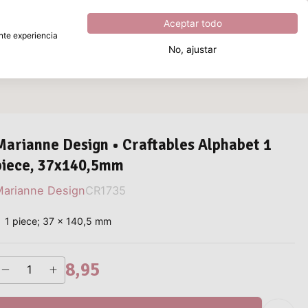
Excelente
4.8
sobre
5
Aceptar todo
ente experiencia
No, ajustar
¿Qué estás buscando?
Marianne Design • Craftables Alphabet 1
piece, 37x140,5mm
arianne Design
CR1735
1 piece; 37 x 140,5 mm
8,95