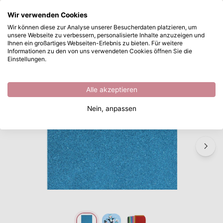
Wonach suchen Sie?
Wir verwenden Cookies
Zum Hauptinhalt springen
Wir können diese zur Analyse unserer Besucherdaten platzieren, um
unsere Webseite zu verbessern, personalisierte Inhalte anzuzeigen und
Vaessen Creative • Moosgummi Schaumstoff 2mm A4 Glitzerhellblau 10pcs
Sofort ab Lager lieferbar
Ihnen ein großartiges Webseiten-Erlebnis zu bieten. Für weitere
Informationen zu den von uns verwendeten Cookies öffnen Sie die
/
Bastelmaterial
/
Vaessen Creative • Moosgummi Schaumstoff 2mm A4 Glitzerhellblau 10pcs
Einstellungen.
Alle akzeptieren
Nein, anpassen