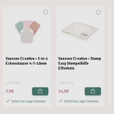
Vaessen Creative • 3-in-1
Vaessen Creative • Stamp
V
Eckenstanzer 4-7-10mm
Easy Stempelhilfe
E
Elfenbein
3
2137-037
2137-033
2
7,99
24,99
2
Sofort ab Lager lieferbar
Sofort ab Lager lieferbar