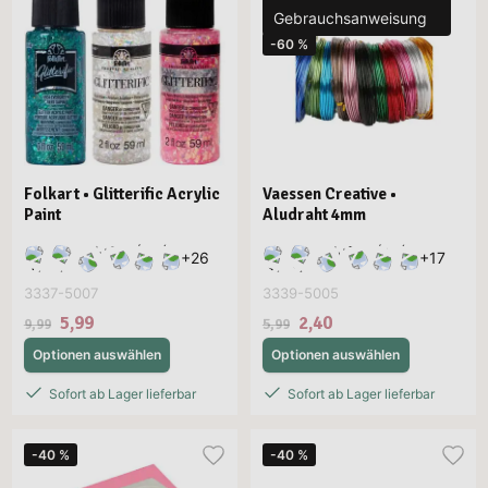
Gebrauchsanweisung
-60 %
Folkart • Glitterific Acrylic
Vaessen Creative •
Paint
Aludraht 4mm
+
26
+
17
3337-5007
3339-5005
5,99
2,40
9,99
5,99
Optionen auswählen
Optionen auswählen
Sofort ab Lager lieferbar
Sofort ab Lager lieferbar
-40 %
-40 %