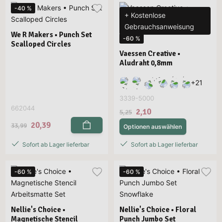
-40 %
+ Kostenlose
Gebrauchsanweisung
We R Makers • Punch Set
-60 %
Scalloped Circles
Vaessen Creative •
Aludraht 0,8mm
+
21
3339-5000
662044
2,10
5,25
20,39
33,99
Optionen auswählen
Sofort ab Lager lieferbar
Sofort ab Lager lieferbar
-60 %
-60 %
Nellie's Choice •
Nellie's Choice • Floral
Magnetische Stencil
Punch Jumbo Set