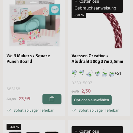
+ Kostenlose
Gebrauchsanweisung
-60 %
We R Makers • Square
Vaessen Creative •
Punch Board
Aludraht 500g 37m 2,5mm
+
21
3339-5007
663158
2,30
5,75
23,99
39,99
Optionen auswählen
Sofort ab Lager lieferbar
Sofort ab Lager lieferbar
-40 %
+ Kostenlose