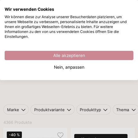
Wir verwenden Cookies
Zum Hauptinhalt springen
Wir können diese zur Analyse unserer Besucherdaten platzieren, um
unsere Webseite zu verbessern, personalisierte Inhalte anzuzeigen und
Outlet
Sofort ab Lager lieferbar
Ihnen ein großartiges Webseiten-Erlebnis zu bieten. Für weitere
Informationen zu den von uns verwendeten Cookies öffnen Sie die
Startseite
/
Angebote
/
Outlet
Einstellungen.
Outlet
Alle akzeptieren
Nein, anpassen
Modellierung
Hobby Werkzeuge
Hobbyraum
Marke
Produktvariante
Produkttyp
Thema
4366 Produkte
-40 %