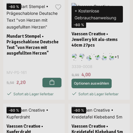
-60 %
+ Kostenlose
Gebrauchsanweisung
-60 %
Vaessen Creative •
Mundart Stempel •
Jewellery kit alu-stems
Prägeschablone Deutsche
40cm 27pcs
Text "von Herzen mit
ausgefullten Herzen"
+
1
3339-0008
MV-PS-161
4,00
9,99
2,20
5,50
Optionen auswählen
Sofort ab Lager lieferbar
Sofort ab Lager lieferbar
-60 %
-60 %
Vaessen Creative •
Vaessen Creative •
Kupferdraht
Kreidetafel Klebeband 5m