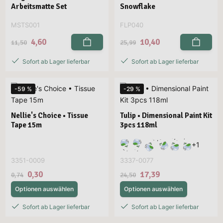
Arbeitsmatte Set
Snowflake
MSTS001
FLP040
4,60
10,40
11,50
25,99
Sofort ab Lager lieferbar
Sofort ab Lager lieferbar
-59 %
-29 %
Nellie's Choice • Tissue
Tulip • Dimensional Paint Kit
Tape 15m
3pcs 118ml
+
1
3351-0009
3337-0077
0,30
17,39
0,74
24,50
Optionen auswählen
Optionen auswählen
Sofort ab Lager lieferbar
Sofort ab Lager lieferbar