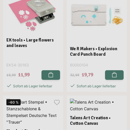
EK tools • Large flowers
and leaves
We R Makers • Explosion
Card Punch Board
EK54-30163
60000104
11,99
19,79
19,99
32,99
Sofort ab Lager lieferbar
Sofort ab Lager lieferbar
-60 %
Talens Art Creation •
Cotton Canvas