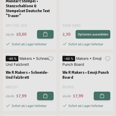
Mundart Stempel •
Stanzschablone &
Stempelset Deutsche Text
"Trauer"
MV-CSS-320
3356-5000
10,60
2,30
26,50
Optionen auswählen
Sofort ab Lager lieferbar
Sofort ab Lager lieferbar
-40 %
-40 %
We R Makers • Schneide-
We R Makers • Emoji Punch
Und Falzbrett
Board
660257
661810
17,99
17,99
29,99
29,99
Sofort ab Lager lieferbar
Sofort ab Lager lieferbar