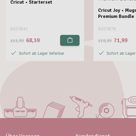
Cricut • Starterset
Cricut Joy • Mugs
Premium Bundle
8001841
8001876
68,39
71,99
113,99
119,99
Sofort ab Lager lieferbar
Sofort ab Lager 