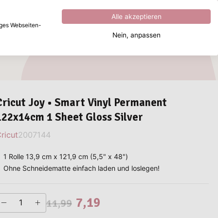
Hervorragend
4.8
von
5
Alle akzeptieren
iges Webseiten-
Nein, anpassen
Wonach suchen Sie?
Cricut Joy • Smart Vinyl Permanent
122x14cm 1 Sheet Gloss Silver
ricut
2007144
1 Rolle 13,9 cm x 121,9 cm (5,5" x 48")
Ohne Schneidematte einfach laden und loslegen!
7,19
11,99