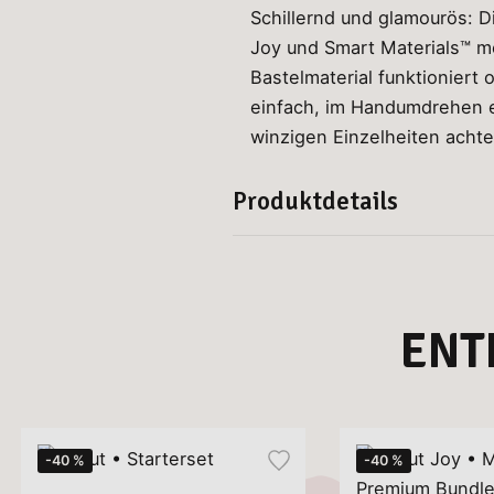
Schillernd und glamourös: 
Joy und Smart Materials™ me
Bastelmaterial funktioniert
einfach, im Handumdrehen ei
winzigen Einzelheiten achte
Produktdetails
ENT
-40 %
-40 %