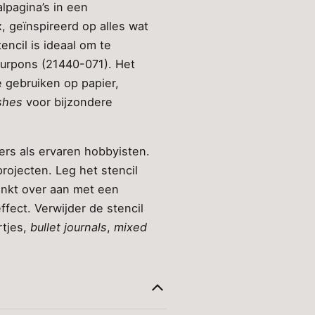
alpagina’s in een
, geïnspireerd op alles wat
encil is ideaal om te
uurpons (21440-071). Het
e gebruiken op papier,
shes
voor bijzondere
ers als ervaren hobbyisten.
projecten. Leg het stencil
inkt over aan met een
ffect. Verwijder de stencil
rtjes,
bullet journals
,
mixed