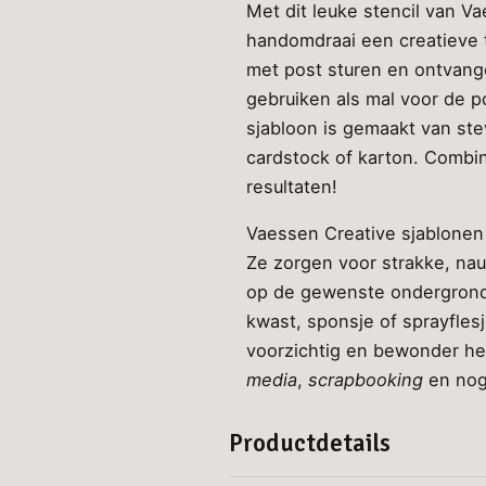
Met dit leuke stencil van Va
handomdraai een creatieve tw
met post sturen en ontvangen
gebruiken als mal voor de p
sjabloon is gemaakt van ste
cardstock of karton. Combin
resultaten!
Vaessen Creative sjablonen 
Ze zorgen voor strakke, nauw
op de gewenste ondergrond e
kwast, sponsje of sprayflesj
voorzichtig en bewonder het
media
,
scrapbooking
en nog
Productdetails