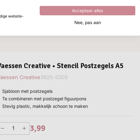
Uitstekend
4.8
uit
5
Accepteer alles
dige website-
Nee, pas aan
aar ben je naar op zoek?
Vaessen Creative • Stencil Postzegels A5
aessen Creative
3625-0305
Sjabloon met postzegels
Te combineren met postzegel figuurpons
Stevig plastic, makkelijk schoon te maken
3,99