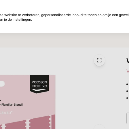
f betalen
30 Dagen retourtermijn
 website te verbeteren, gepersonaliseerde inhoud te tonen en om je een gewel
 je de instellingen.
ht
Merken
Aanbiedingen
Inspiratie
W
V