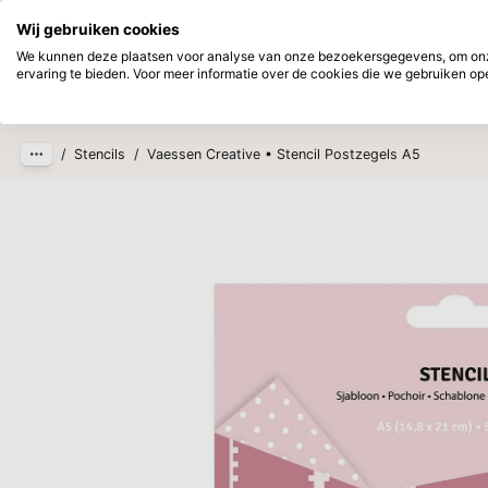
Direct uit voorraad leverbaar
Achtera
Wij gebruiken cookies
Ga naar hoofdinhoud
We kunnen deze plaatsen voor analyse van onze bezoekersgegevens, om onze
ervaring te bieden. Voor meer informatie over de cookies die we gebruiken open
Producten
Nieuw
Verwac
/
Stencils
/
Vaessen Creative • Stencil Postzegels A5