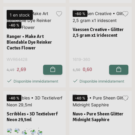
-60 %
1 en stock
-40 %
Vaessen Creative • Glitter
2,5 gram x1 iridescent
Ranger • Make Art
Blendable Dye Reinker
Cactus Flower
WVR64428
1619-360
2,69
0,60
4,49
1,50
Disponible immédiatement
Disponible immédiatement
-40 %
-40 %
Scribbles • 3D Textielverf
Nuvo • Pure Sheen Glitter
Neon 29,5ml
Midnight Sapphire