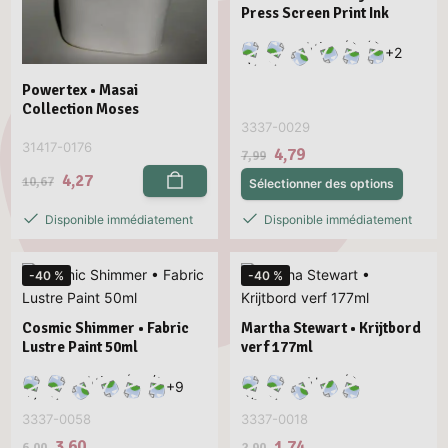
Press Screen Print Ink
+
2
Powertex • Masai
Collection Moses
3337-0029
31417-0176
4,79
7,99
4,27
10,67
Sélectionner des options
Disponible immédiatement
Disponible immédiatement
-40 %
-40 %
Cosmic Shimmer • Fabric
Martha Stewart • Krijtbord
Lustre Paint 50ml
verf 177ml
+
9
3337-0058
3337-0018
3,60
1,74
6,00
2,90