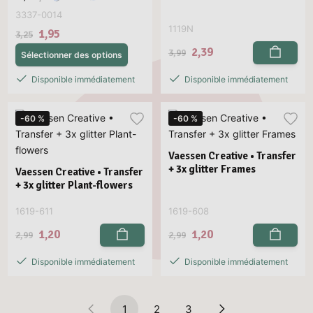
3337-0014
1119N
1,95
3,25
2,39
3,99
Sélectionner des options
Disponible immédiatement
Disponible immédiatement
-60 %
-60 %
Vaessen Creative • Transfer
+ 3x glitter Frames
Vaessen Creative • Transfer
+ 3x glitter Plant-flowers
1619-611
1619-608
1,20
1,20
2,99
2,99
Disponible immédiatement
Disponible immédiatement
1
2
3