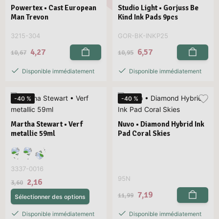
Powertex • Cast European
Studio Light • Gorjuss Be
Man Trevon
Kind Ink Pads 9pcs
3215-304
GOR-BK-INKP25
4,27
6,57
10,67
10,95
Disponible immédiatement
Disponible immédiatement
-40 %
-40 %
Martha Stewart • Verf
Nuvo • Diamond Hybrid Ink
metallic 59ml
Pad Coral Skies
3337-0016
95N
2,16
3,60
7,19
11,99
Sélectionner des options
Disponible immédiatement
Disponible immédiatement