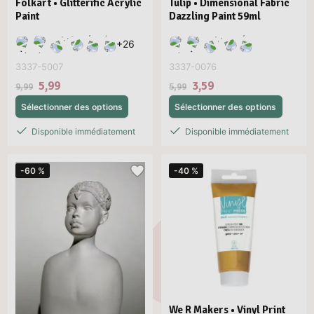
Folkart • Glitterific Acrylic
Tulip • Dimensional Fabric
Paint
Dazzling Paint 59ml
+
26
3337-5007
3337-0076
5,99
3,59
9,99
5,99
Sélectionner des options
Sélectionner des options
Disponible immédiatement
Disponible immédiatement
-60 %
-40 %
We R Makers • Vinyl Print