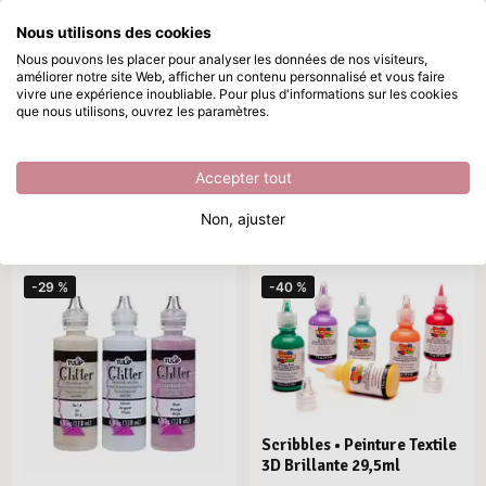
Nous utilisons des cookies
Passer au contenu principal
Nous pouvons les placer pour analyser les données de nos visiteurs,
améliorer notre site Web, afficher un contenu personnalisé et vous faire
Outlet
Disponible immédiatement
vivre une expérience inoubliable. Pour plus d'informations sur les cookies
que nous utilisons, ouvrez les paramètres.
Accueil
/
Peintures, Encres et Médiums
/
Outlet
Outlet
Accepter tout
Marque
Type de produit
Couleur
Trier par
Non, ajuster
56 produits
-29 %
-40 %
Scribbles • Peinture Textile
3D Brillante 29,5ml