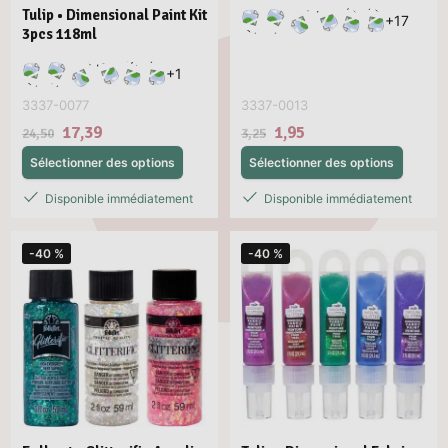
Tulip • Dimensional Paint Kit
+
17
3pcs 118ml
+
1
3337-0077
3337-0013
17,39
1,95
24,50
3,25
Sélectionner des options
Sélectionner des options
Disponible immédiatement
Disponible immédiatement
-40 %
-40 %