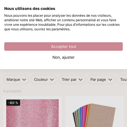
Nous utilisons des cookies
Passer au contenu principal
Nous pouvons les placer pour analyser les données de nos visiteurs,
améliorer notre site Web, afficher un contenu personnalisé et vous faire
Papier paillettes rouge
Disponible immédiatement
vivre une expérience inoubliable. Pour plus d'informations sur les cookies
que nous utilisons, ouvrez les paramètres.
/
Papier pailleté
/
Papier paillettes rouge
Papier paillettes rouge
Accepter tout
Apportez une touche chaleureuse et remarquable à vos
Non, ajuster
créations avec le
papier paillettes rouge
. Idéal pour des projets
de bricolage qui se démarquent – des cartes aux décorations.
Marque
Couleur
Trier par
Par page
Tous
4 produits
-60 %