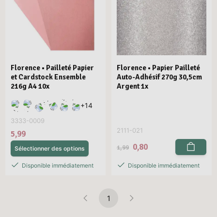
Florence • Pailleté Papier
Florence • Papier Pailleté
et Cardstock Ensemble
Auto-Adhésif 270g 30,5cm
216g A4 10x
Argent 1x
+
14
3333-0009
2111-021
5,99
0,80
1,99
Sélectionner des options
Disponible immédiatement
Disponible immédiatement
1