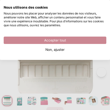
Que recherchez-vous ?
Nous utilisons des cookies
Passer au contenu principal
Nous pouvons les placer pour analyser les données de nos visiteurs,
améliorer notre site Web, afficher un contenu personnalisé et vous faire
We R Makers • Word Punch Board Capital Letters
Disponible immédiatement
vivre une expérience inoubliable. Pour plus d'informations sur les cookies
que nous utilisons, ouvrez les paramètres.
/
We R Makers
/
We R Makers • Word Punch Board Capital Letters
Accepter tout
Non, ajuster