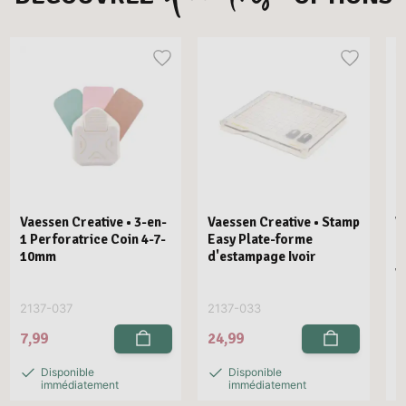
Vaessen Creative • 3-en-
Vaessen Creative • Stamp
V
1 Perforatrice Coin 4-7-
Easy Plate-forme
E
10mm
d'estampage Ivoir
R
V
2137-037
2137-033
2
7,99
24,99
2
Disponible
Disponible
immédiatement
immédiatement