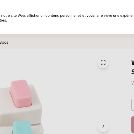
différé
Période de retour de 30 jours
notre site Web, afficher un contenu personnalisé et vous faire vivre une expérien
tres.
t
Marques
Promotions
Inspiration
 3pcs