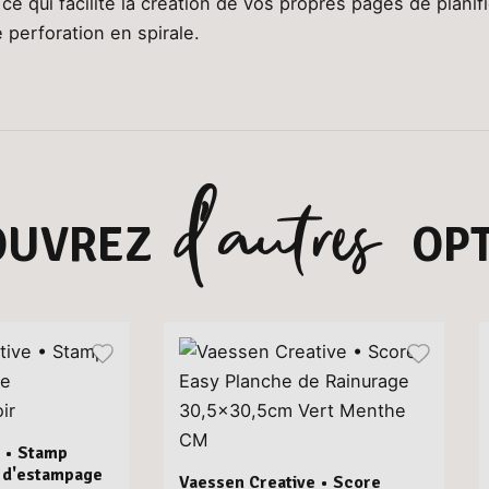
 ce qui facilite la création de vos propres pages de planif
 perforation en spirale.
d’autres
OUVREZ
OPT
 • Stamp
e d'estampage
Vaessen Creative • Score