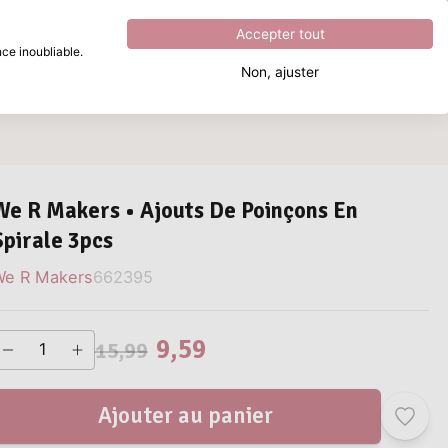
Excellent
4.8
sur
5
Accepter tout
ce inoubliable.
Non, ajuster
Que recherchez-vous ?
We R Makers • Ajouts De Poinçons En
Spirale 3pcs
We R Makers
662395
9,59
15,99
Ajouter au panier