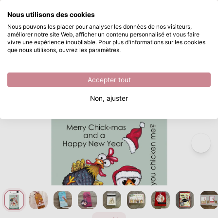
Que recherchez-vous ?
Nous utilisons des cookies
Passer au contenu principal
Nous pouvons les placer pour analyser les données de nos visiteurs,
améliorer notre site Web, afficher un contenu personnalisé et vous faire
Vaessen Creative • Tampons Transparents Poules de Noël 2 10pcs
Disponible immédiatement
vivre une expérience inoubliable. Pour plus d'informations sur les cookies
que nous utilisons, ouvrez les paramètres.
/
Tampons transparents
/
Vaessen Creative • Tampons Transparents Poules de Noël 2 10pcs
Accepter tout
Non, ajuster