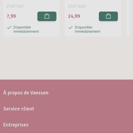
2137-037
2137-033
2
7,99
24,99
2
Disponible
Disponible
immédiatement
immédiatement
À propos de Vaessen
Service client
Entreprises