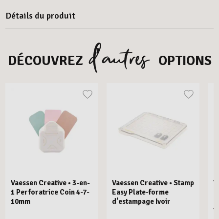
Détails du produit
d’autres
DÉCOUVREZ
OPTIONS
Vaessen Creative • 3-en-
Vaessen Creative • Stamp
V
1 Perforatrice Coin 4-7-
Easy Plate-forme
E
10mm
d'estampage Ivoir
R
V