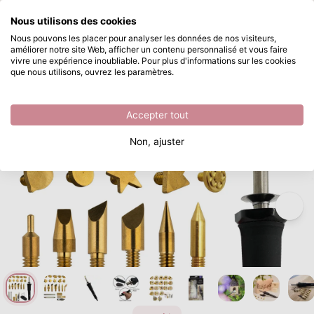
Que recherchez-vous ?
Nous utilisons des cookies
Passer au contenu principal
Nous pouvons les placer pour analyser les données de nos visiteurs,
améliorer notre site Web, afficher un contenu personnalisé et vous faire
Vaessen Creative • Stylo de pyrogravure avec 23 embouts
Disponible immédiatement
vivre une expérience inoubliable. Pour plus d'informations sur les cookies
que nous utilisons, ouvrez les paramètres.
/
Vaessen Creative
/
Vaessen Creative • Stylo de pyrogravure avec 23 embouts
Accepter tout
Non, ajuster