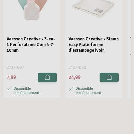
Vaessen Creative • 3-en-
Vaessen Creative • Stamp
V
1 Perforatrice Coin 4-7-
Easy Plate-forme
E
10mm
d'estampage Ivoir
R
V
2137-037
2137-033
2
7,99
24,99
2
Disponible
Disponible
immédiatement
immédiatement