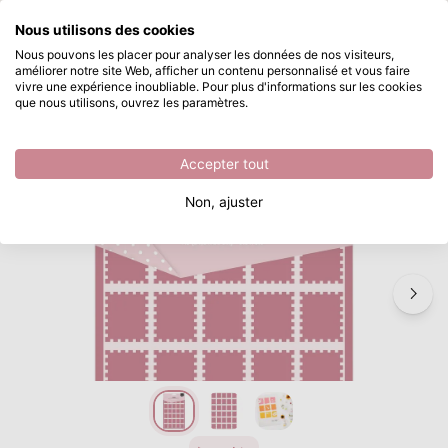
Que recherchez-vous ?
Nous utilisons des cookies
Passer au contenu principal
Nous pouvons les placer pour analyser les données de nos visiteurs,
améliorer notre site Web, afficher un contenu personnalisé et vous faire
Vaessen Creative • Pochoir Timbres A5
Disponible immédiatement
vivre une expérience inoubliable. Pour plus d'informations sur les cookies
que nous utilisons, ouvrez les paramètres.
/
Pochoirs
/
Vaessen Creative • Pochoir Timbres A5
Accepter tout
Non, ajuster