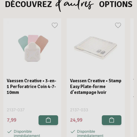
d’autres
DÉCOUVREZ
OPTIONS
Vaessen Creative • 3-en-
Vaessen Creative • Stamp
V
1 Perforatrice Coin 4-7-
Easy Plate-forme
E
10mm
d'estampage Ivoir
R
V
2137-037
2137-033
2
7,99
24,99
2
Disponible
Disponible
immédiatement
immédiatement