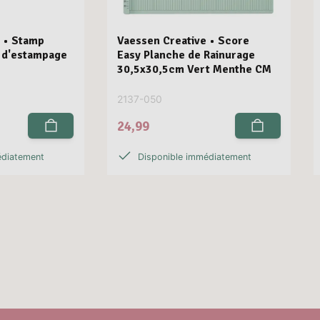
 • Stamp
Vaessen Creative • Score
e d'estampage
Easy Planche de Rainurage
30,5x30,5cm Vert Menthe CM
2137-050
24,99
édiatement
Disponible immédiatement