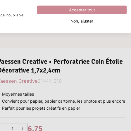
Excellent
4.8
sur
5
Accepter tout
ce inoubliable.
Non, ajuster
Que recherchez-vous ?
Vaessen Creative • Perforatrice Coin Étoile
Décorative 1,7x2,4cm
aessen Creative
21441-010
Moyennes tailles
Convient pour papier, papier cartonné, les photos et plus encore
Parfait pour les projets créatifs en papier
6,75