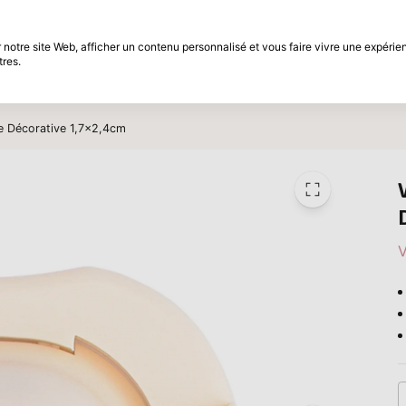
différé
Période de retour de 30 jours
notre site Web, afficher un contenu personnalisé et vous faire vivre une expérien
tres.
t
Marques
Promotions
Inspiration
le Décorative 1,7x2,4cm
V